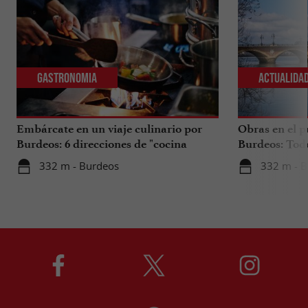
Gastronomia
Actualida
Embárcate en un viaje culinario por
Obras en el p
Burdeos: 6 direcciones de "cocina
Burdeos: Tod
internacional"
tus viajes en 
332 m - Burdeos
332 m - 