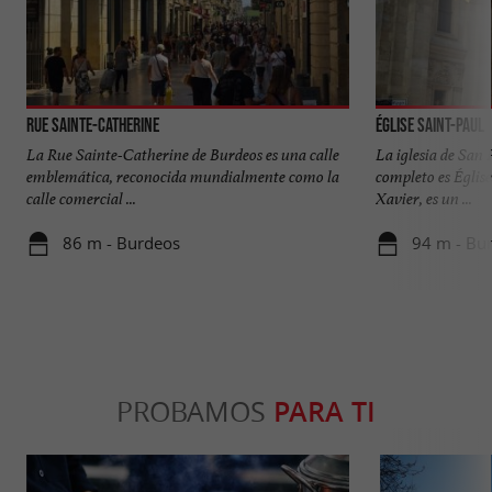
Rue Sainte-Catherine
Église Saint-Paul
La Rue Sainte-Catherine de Burdeos es una calle
La iglesia de San
emblemática, reconocida mundialmente como la
completo es Églis
calle comercial ...
Xavier, es un ...
86 m - Burdeos
94 m - Bu
PROBAMOS
PARA TI