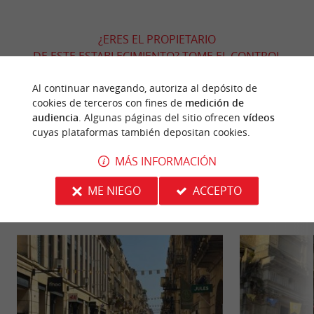
¿ERES EL PROPIETARIO
DE ESTE ESTABLECIMIENTO? TOME EL CONTROL
DE SU ARCHIVO Y MODIFÍQUELO
Al continuar navegando, autoriza al depósito de
SEGÚN SUS DESEOS...
cookies de terceros con fines de
medición de
audiencia
. Algunas páginas del sitio ofrecen
vídeos
cuyas plataformas también depositan cookies.
PARA DESCUBRIR
ALREDEDOR
MÁS INFORMACIÓN
ME NIEGO
ACCEPTO
Descubrir
Información
Alojamiento