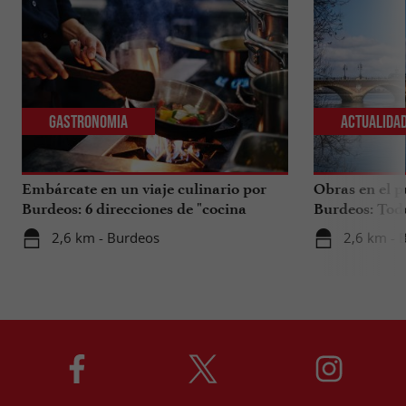
Gastronomia
Actualida
Embárcate en un viaje culinario por
Obras en el p
Burdeos: 6 direcciones de "cocina
Burdeos: Tod
internacional"
tus viajes en 
2,6 km - Burdeos
2,6 km - 