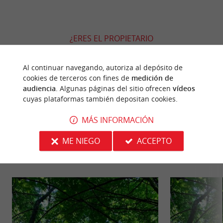
¿ERES EL PROPIETARIO
DE ESTE ESTABLECIMIENTO? TOME EL CONTROL
DE SU ARCHIVO Y MODIFÍQUELO
Al continuar navegando, autoriza al depósito de
SEGÚN SUS DESEOS...
cookies de terceros con fines de
medición de
audiencia
. Algunas páginas del sitio ofrecen
vídeos
cuyas plataformas también depositan cookies.
MÁS INFORMACIÓN
PARA DESCUBRIR
ALREDEDOR
ME NIEGO
ACCEPTO
Descubrir
Información
Alojamiento