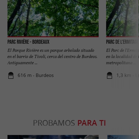
Parc Rivière - Bordeaux
Parc de l'Ermitage
El Parque Rivière es un parque arbolado situado
El Parc de l'Ermit
en el barrio de Tivoli, cerca del centro de Burdeos.
en la localidad de
Antiguamente ...
metropolitana ...
616 m - Burdeos
1,3 km - L
PROBAMOS
PARA TI