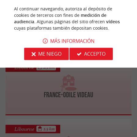
Saint-Michel-de-Fronsac
2.5 km
Al continuar navegando, autoriza al depósito de
cookies de terceros con fines de
medición de
audiencia
. Algunas páginas del sitio ofrecen
vídeos
cuyas plataformas también depositan cookies.
La Grange de l'Abbé Rambaud
MÁS INFORMACIÓN
ME NIEGO
ACCEPTO
Libourne
2.5 km
France-Odile VIDEAU
Libourne
2.5 km