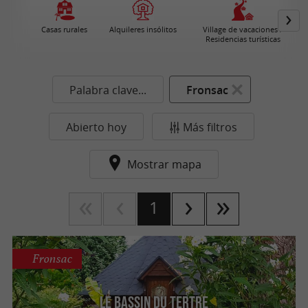
Casas rurales
Alquileres insólitos
Village de vacaciones /
Residencias turísticas
Palabra clave...
Fronsac
Abierto hoy
Más filtros
Mostrar mapa
1
Fronsac
Le Bassin du Tertre