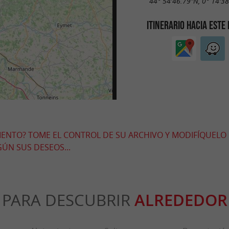
44° 54'46.79"N, 0° 14'3
ITINERARIO HACIA ESTE
MIENTO? TOME EL CONTROL DE SU ARCHIVO Y MODIFÍQUELO
ÚN SUS DESEOS...
PARA DESCUBRIR
ALREDEDOR