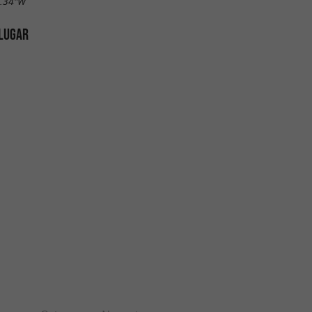
8.34"W
 LUGAR