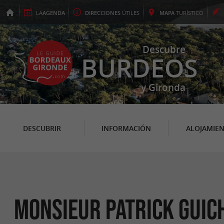
LA
AGENDA
DIRECCIONES
ÚTILES
MAPA
TURÍSTICO
Descubre
BURDEOS
y Gironda
DESCUBRIR
INFORMACIÓN
ALOJAMIE
Monsieur Patrick GUIC