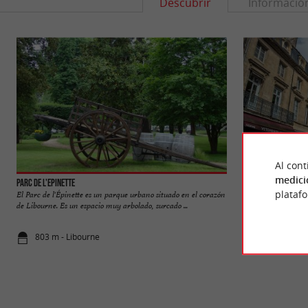
Descubrir
Informació
Al cont
medici
Parc de l'Epinette
Bastide de Libourn
plataf
El Parc de l'Épinette es un parque urbano situado en el corazón
Libourne es una ant
de Libourne. Es un espacio muy arbolado, surcado ...
su prosperidad al co
803 m - Libourne
1,1 km - Li