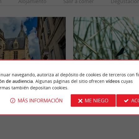
n
Alojamiento
Salir a comer
Degustació
inuar navegando, autoriza al depósito de cookies de terceros con f
ón de audiencia
. Algunas páginas del sitio ofrecen
vídeos
cuyas
e
Marais des Brizards
ormas también depositan cookies.
igua ciudad portuaria fortificada que debe
mercio del vino. La plaza central, ...
MÁS INFORMACIÓN
ME NIEGO
AC
bourne
5,6 km - Les Billaux