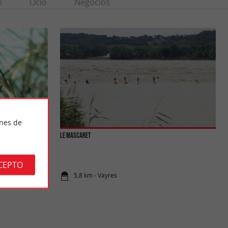
n
Ocio
Negocios
ines de
Le Mascaret
CEPTO
5,8 km - Vayres