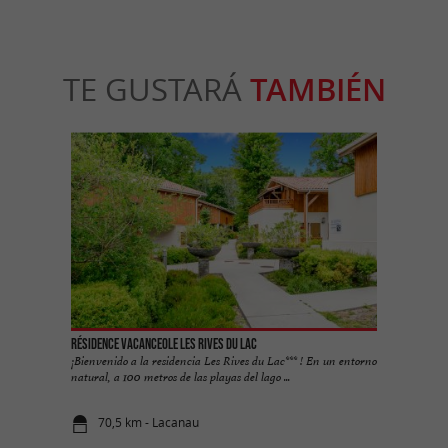
TE GUSTARÁ
TAMBIÉN
Résidence Vacanceole les Rives du Lac
¡Bienvenido a la residencia Les Rives du Lac*** ! En un entorno
natural, a 100 metros de las playas del lago ...
70,5 km - Lacanau