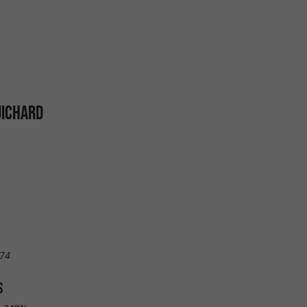
UICHARD
 74
S