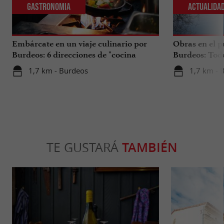
Gastronomia
Actualida
Embárcate en un viaje culinario por
Obras en el p
Burdeos: 6 direcciones de "cocina
Burdeos: Tod
internacional"
tus viajes en 
1,7 km - Burdeos
1,7 km - 
TE GUSTARÁ
TAMBIÉN