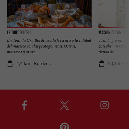
Le Tout du Cru
Maison du Vin de 
En Tout du Cru Bordeaux, la frescura y la calidad
Tienda y punto de
del marisco son las protagonistas. Ostras,
Estèphe: un refere
mariscos y otros ...
tienda de ...
4,4 km - Burdeos
50,1 km - 