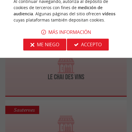
Al continuar navegando, autoriza al depósito de
cookies de terceros con fines de
medición de
L'Esprit des Vins
audiencia
. Algunas páginas del sitio ofrecen
vídeos
cuyas plataformas también depositan cookies.
MÁS INFORMACIÓN
ME NIEGO
ACCEPTO
Toulenne
Le Chai des Vins
Sauternes