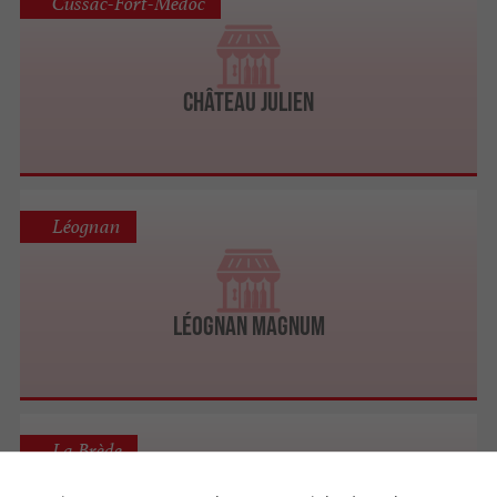
Cussac-Fort-Médoc
Château Julien
Léognan
Léognan Magnum
La Brède