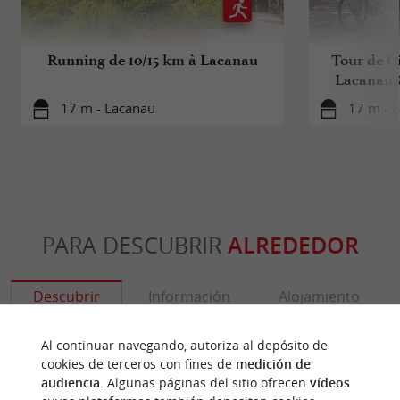
Running de 10/15 km à Lacanau
Tour de Gi
Lacanau 
17 m - Lacanau
17 m - 
PARA DESCUBRIR
ALREDEDOR
Descubrir
Información
Alojamiento
Al continuar navegando, autoriza al depósito de
cookies de terceros con fines de
medición de
audiencia
. Algunas páginas del sitio ofrecen
vídeos