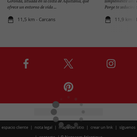
Gironda, situada en la costa de Aquitania, que
simplemente una e
ofrece un entorno de vida ...
Porge te seducirá 
11,5 km - Carcans
11,9 km - 
espacio cliente
nota legal
mapa del sitio
crear un link
síguenos