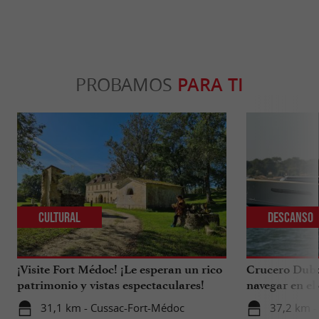
PROBAMOS
PARA TI
Cultural
Descanso
¡Visite Fort Médoc! ¡Le esperan un rico
Crucero Dubou
patrimonio y vistas espectaculares!
navegar en el
Arcachon.
31,1 km - Cussac-Fort-Médoc
37,2 km -