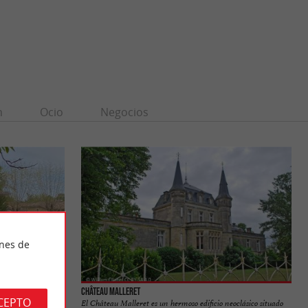
n
Ocio
Negocios
ines de
Château Malleret
CEPTO
El Château Malleret es un hermoso edificio neoclásico situado