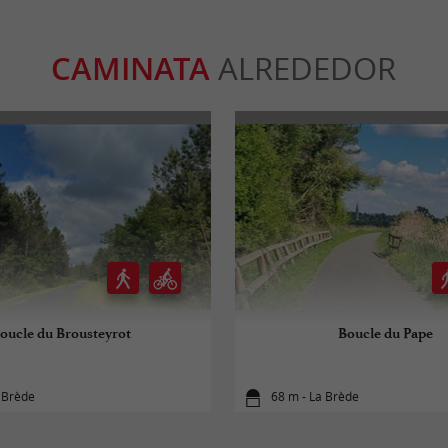
CAMINATA
ALREDEDOR
oucle du Brousteyrot
Boucle du Pape
 Brède
68 m - La Brède