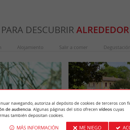
PARA DESCUBRIR
ALREDEDOR
n
Alojamiento
Salir a comer
Degustació
inuar navegando, autoriza al depósito de cookies de terceros con f
ón de audiencia
. Algunas páginas del sitio ofrecen
vídeos
cuyas
ormas también depositan cookies.
géologique de Saucats-La Brède
Parc de Pontaulic
MÁS INFORMACIÓN
ME NIEGO
AC
 la Reserva Geológica Natural de Saucats-La