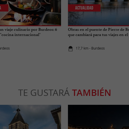
a
Actualidad
n viaje culinario por Burdeos: 6
Obras en el puente de Pierre de B
 "cocina internacional"
que cambiará para tus viajes en el
urdeos
17,7 km - Burdeos
TE GUSTARÁ
TAMBIÉN