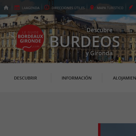
LA
AGENDA
DIRECCIONES
ÚTILES
MAPA
TURÍSTICO
Descubre
BURDEOS
y Gironda
DESCUBRIR
INFORMACIÓN
ALOJAMIE