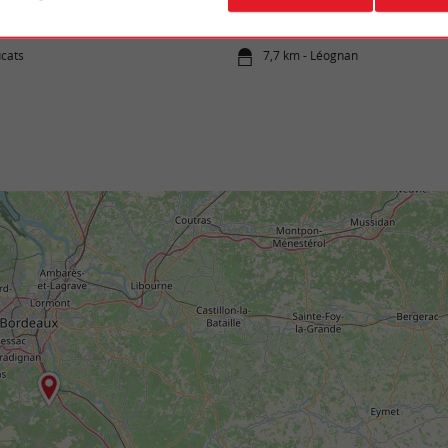
tos geológicos del periodo ...
ucats
7,7 km - Léognan