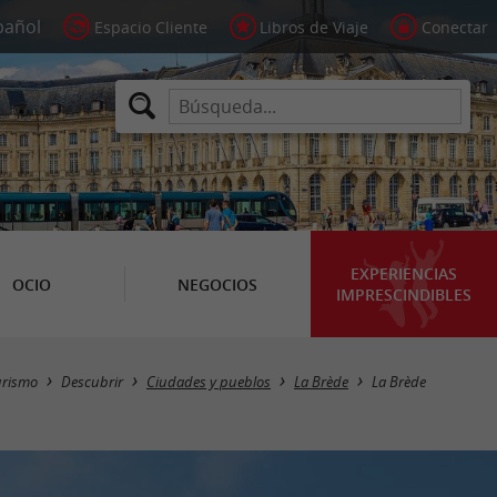
Espacio Cliente
Libros de Viaje
Conectar
EXPERIENCIAS
OCIO
NEGOCIOS
IMPRESCINDIBLES
urismo
Descubrir
Ciudades y pueblos
La Brède
La Brède