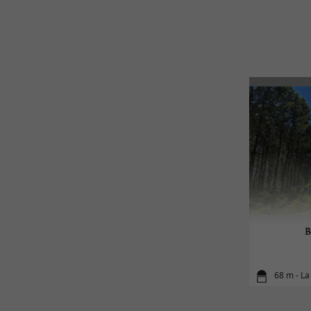
B
68 m - La