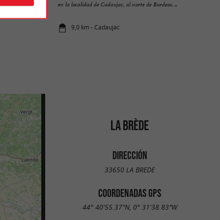
en la localidad de Cadaujac, al norte de Burdeos. ...
9,0 km - Cadaujac
LA BRÈDE
DIRECCIÓN
33650 LA BREDE
COORDENADAS GPS
44° 40'55.37"N, 0° 31'38.83"W