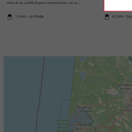
trata de un castillo de gran romanticismo, con su ...
Brède protege depósi
1,4 km - La Brède
6,3 km - Sa