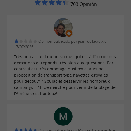
senderos costeros, el bosque de las Landas, el
703 Opinión
o el pequeño tren turístico
faro de Cordouan
de verano.
: surf, vela, paddle
Deportes acuáticos
surf… Las posibilidades son infinitas.
Opinión publicada por jean luc lacroix el
: explore la
, el
17/07/2026
Visitas culturales
basílica
Très bon accueil du personnel qui est à l'écoute des
o los alrededores, como
museo de Soulac
Le
demandes et réponds très bien aux questions. Par
,
y
.
Verdon-sur-Mer
Hourtin
Lacanau
contre il est très dommage qu'il n'y ai aucune
proposition de transport type navettes estivales
: disfrute de los
Talasoterapia
beneficios
pour découvrir Soulac et desservir les nombreux
en uno de los centros de
del océano
campings... 1h de marche pour venir de la plage de
l'Amélie c'est honteux!
talasoterapia de la región.
: deguste
,
Gastronomía
productos locales
como ostras, mariscos y vinos del Médoc.
Opinión publicada por Mickaël Pappalardo el