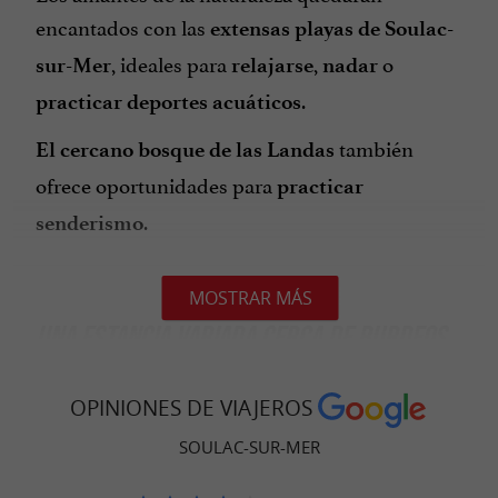
encantados con las
extensas playas de Soulac-
, ideales para
,
o
sur-Mer
relajarse
nadar
.
practicar deportes acuáticos
también
El cercano bosque de las Landas
ofrece oportunidades para
practicar
.
senderismo
MOSTRAR MÁS
UNA ESTANCIA VARIADA CERCA DE BURDEOS
Soulac-sur-Mer ofrece
multitud de actividades
OPINIONES DE VIAJEROS
:
para toda la familia
SOULAC-SUR-MER
: descubra los
Paseos y excursiones