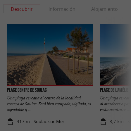
Descubrir
Información
Alojamiento
Plage Centre de Soulac
Plage de l'Amélie
Una playa cercana al centro de la localidad
Una playa cercana
costera de Soulac. Está bien equipada, vigilada, es
al atardecer o para
agradable y ...
restaurantes en ...
417 m - Soulac-sur-Mer
3,7 km - S