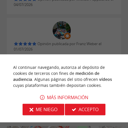
04/07/2026
Opinión publicada por Franz Weber el
01/07/2026
© Google 2026
Al continuar navegando, autoriza al depósito de
LEER TODAS LAS OPINIONES
cookies de terceros con fines de
medición de
audiencia
. Algunas páginas del sitio ofrecen
vídeos
ESCRIBIR UNA OPINIÓN
cuyas plataformas también depositan cookies.
MÁS INFORMACIÓN
ME NIEGO
ACCEPTO
CAMINATA
ALREDEDOR