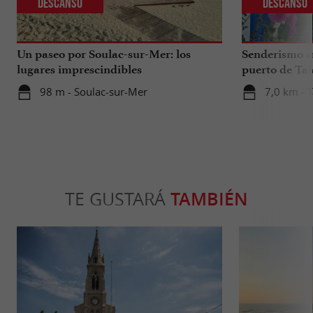
Descanso
Descanso
Un paseo por Soulac-sur-Mer: los
Senderismo en
lugares imprescindibles
puerto de Tal
artesanos y os
98 m - Soulac-sur-Mer
7,0 km - T
TE GUSTARÁ
TAMBIÉN