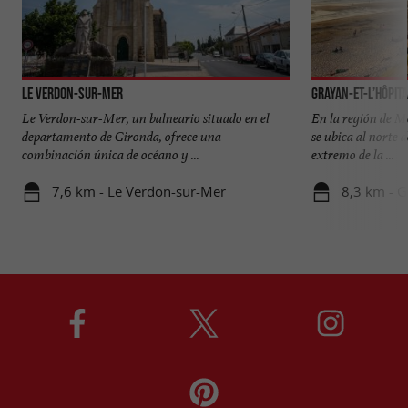
Le Verdon-sur-Mer
Grayan-et-l’Hôpit
Le Verdon-sur-Mer, un balneario situado en el
En la región de M
departamento de Gironda, ofrece una
se ubica al norte 
combinación única de océano y ...
extremo de la ...
7,6 km - Le Verdon-sur-Mer
8,3 km - G