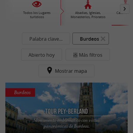
Todos los Lugares
Abadias, Iglesias,
Castillos /
turísticos
Monasterios, Prioratos
Palabra clave...
Burdeos
Abierto hoy
Más filtros
Mostrar mapa
Burdeos
Tour Pey-Berland
Monumento emblemático con vistas
panorámicas de Burdeos.