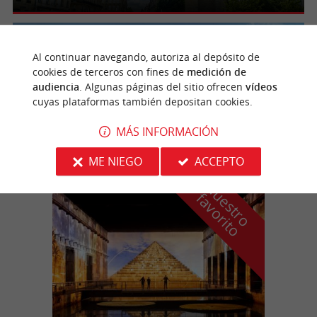
Mérignac
4.7 km
Al continuar navegando, autoriza al depósito de
cookies de terceros con fines de
medición de
audiencia
. Algunas páginas del sitio ofrecen
vídeos
cuyas plataformas también depositan cookies.
Château Bourran
MÁS INFORMACIÓN
ME NIEGO
ACCEPTO
n
u
e
s
t
r
o
a
v
o
r
i
t
f
o