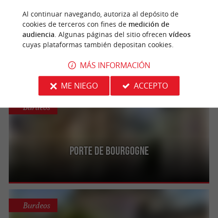
Burdeos
Al continuar navegando, autoriza al depósito de
cookies de terceros con fines de
medición de
audiencia
. Algunas páginas del sitio ofrecen
vídeos
cuyas plataformas también depositan cookies.
Grosse Cloche
MÁS INFORMACIÓN
ME NIEGO
ACCEPTO
Burdeos
Porte de Bourgogne
Burdeos