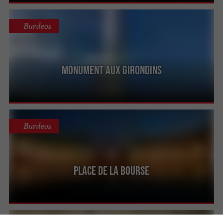
Burdeos
Monument aux Girondins
Burdeos
Place de la Bourse