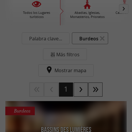
Todos los Lugares
Abadias, Iglesias,
Castillos /
turísticos
Monasterios, Prioratos
Palabra clave...
Burdeos
Más filtros
Mostrar mapa
1
Burdeos
Bassins des Lumières