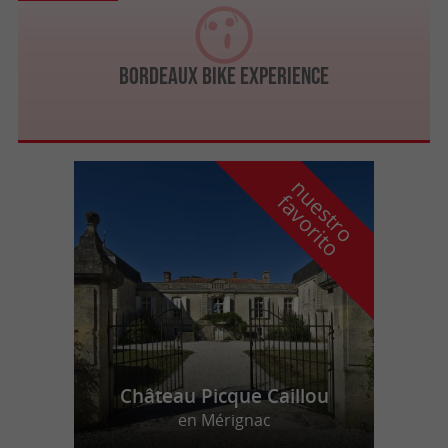
Bordeaux Bike Experience
n
u
e
s
t
r
o
a
v
o
r
i
t
f
o
Château Picque Caillou
en Mérignac