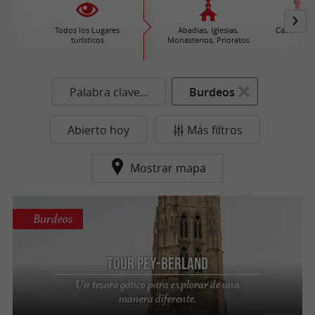
Todos los Lugares
Abadias, Iglesias,
Castillos /
turísticos
Monasterios, Prioratos
Palabra clave...
Burdeos
Abierto hoy
Más filtros
Mostrar mapa
Burdeos
Tour Pey-Berland
Un tesoro gótico para explorar de una
manera diferente.