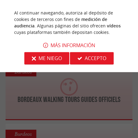
Burdeos
Al continuar navegando, autoriza al depósito de
cookies de terceros con fines de
medición de
audiencia
. Algunas páginas del sitio ofrecen
vídeos
cuyas plataformas también depositan cookies.
Urban Quest
MÁS INFORMACIÓN
ME NIEGO
ACCEPTO
Burdeos
Bordeaux Walking Tours GUIDES OFFICIELS
Burdeos