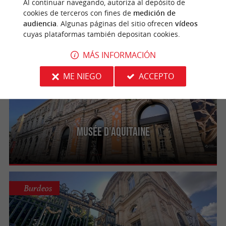
Al continuar navegando, autoriza al depósito de
cookies de terceros con fines de
medición de
Arc en rêve, centre d'architecture
audiencia
. Algunas páginas del sitio ofrecen
vídeos
cuyas plataformas también depositan cookies.
MÁS INFORMACIÓN
ME NIEGO
ACCEPTO
Burdeos
Musée d'Aquitaine
Burdeos