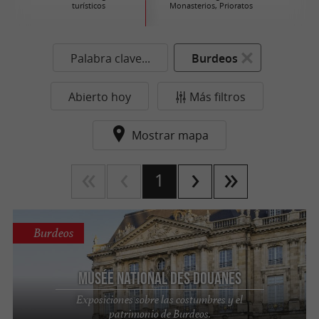
turísticos
Monasterios, Prioratos
Palabra clave...
Burdeos
Abierto hoy
Más filtros
Mostrar mapa
1
Burdeos
Musée National des Douanes
Exposiciones sobre las costumbres y el
patrimonio de Burdeos.