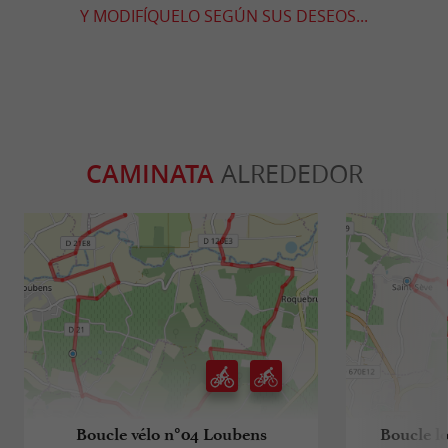
Y MODIFÍQUELO SEGÚN SUS DESEOS...
CAMINATA
ALREDEDOR
Boucle vélo n°04 Loubens
Boucle l