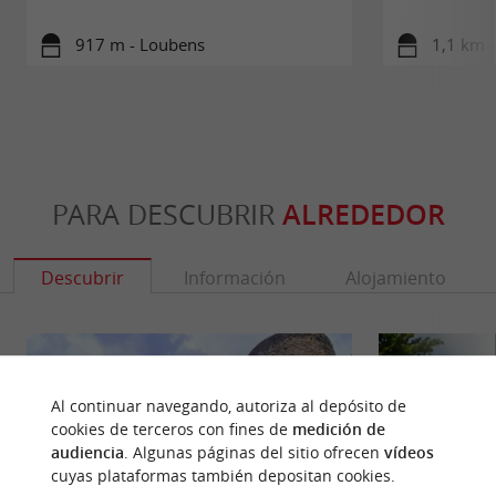
917 m - Loubens
1,1 km -
PARA DESCUBRIR
ALREDEDOR
Descubrir
Información
Alojamiento
Al continuar navegando, autoriza al depósito de
cookies de terceros con fines de
medición de
audiencia
. Algunas páginas del sitio ofrecen
vídeos
cuyas plataformas también depositan cookies.