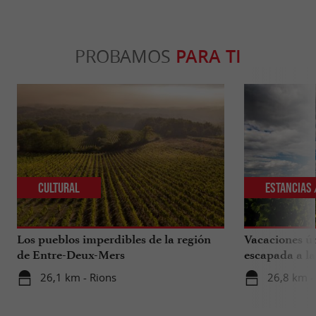
PROBAMOS
PARA TI
Cultural
Estancias 
Los pueblos imperdibles de la región
Vacaciones ún
de Entre-Deux-Mers
escapada a la
sur de la Gir
26,1 km - Rions
26,8 km -