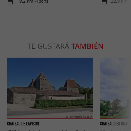
19,2 km - Rions
22,9 km -
TE GUSTARÁ
TAMBIÉN
Château de Lavison
Château des Quat'