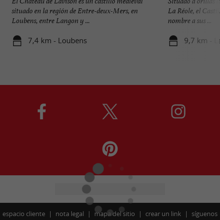
El Château de Lavison es un castillo medieval
Situado a orillas d
situado en la región de Entre-deux-Mers, en
La Réole, el Casti
Loubens, entre Langon y ...
nombre a sus ...
7,4 km - Loubens
9,7 km - L
espacio cliente
nota legal
mapa del sitio
crear un link
síguenos