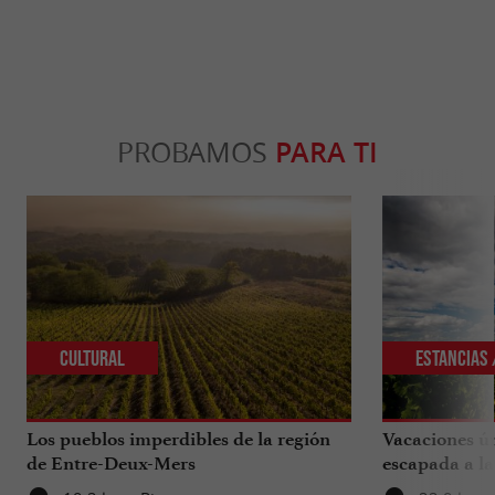
PROBAMOS
PARA TI
Cultural
Estancias 
Los pueblos imperdibles de la región
Vacaciones ún
de Entre-Deux-Mers
escapada a la
sur de la Gir