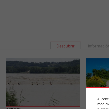
Descubrir
Informació
Al cont
medici