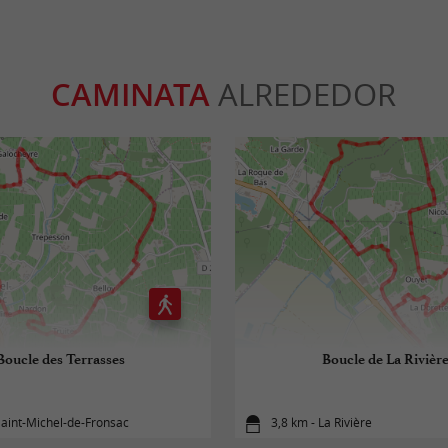
CAMINATA
ALREDEDOR
Boucle des Terrasses
Boucle de La Rivièr
Saint-Michel-de-Fronsac
3,8 km - La Rivière