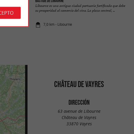
Bastide de Libourne
ituado en el corazón
Libourne es una antigua ciudad portuaria fortificada que debe
cado ...
su prosperidad al comercio del vino. La plaza central, ...
CEPTO
7,0 km - Libourne
CHÂTEAU DE VAYRES
DIRECCIÓN
63 avenue de Libourne
Château de Vayres
33870 Vayres