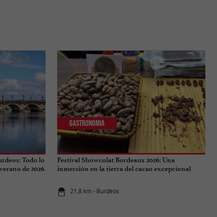
Gastronomia
urdeos: Todo lo
Festival Showcolat Bordeaux 2026: Una
 verano de 2026.
inmersión en la tierra del cacao excepcional
21,8 km - Burdeos