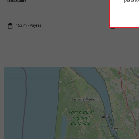
plataf
Le Mascaret
Parc du Château de
El Castillo de Vayr
río Dordoña. Está di
153 m - Vayres
259 m - Vay