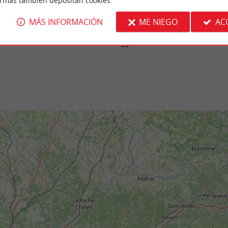
ormas también depositan cookies.
 Vayres
Parc de l'Epinette
es cuenta con una hermosa finca a orillas del
El Parc de l'Épinette es un parque urbano s
vidido en tres secciones. Su ...
de Libourne. Es un espacio muy arbolado, sur
MÁS INFORMACIÓN
ME NIEGO
AC
res
6,7 km - Libourne