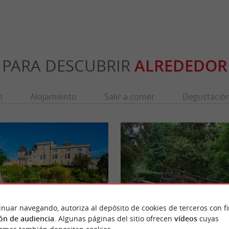
PARA DESCUBRIR
ALREDEDOR
n
Alojamiento
Salir a comer
Degustació
inuar navegando, autoriza al depósito de cookies de terceros con f
ón de audiencia
. Algunas páginas del sitio ofrecen
vídeos
cuyas