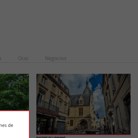
n
Ocio
Negocios
ines de