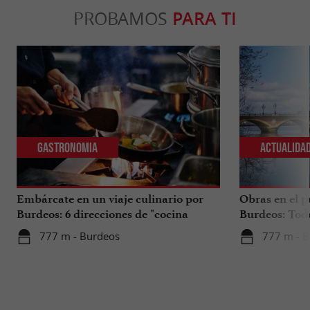
PROBAMOS
PARA TI
Gastronomia
Actualida
Embárcate en un viaje culinario por
Obras en el p
Burdeos: 6 direcciones de "cocina
Burdeos: Tod
internacional"
tus viajes en 
777 m - Burdeos
777 m - 