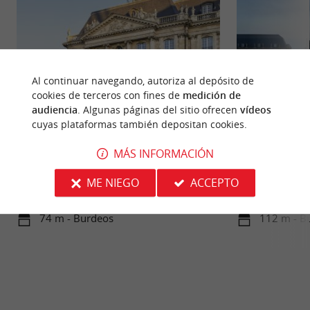
Al continuar navegando, autoriza al depósito de
cookies de terceros con fines de
medición de
audiencia
. Algunas páginas del sitio ofrecen
vídeos
cuyas plataformas también depositan cookies.
Musée National des Douanes
Miroir d'eau
MÁS INFORMACIÓN
Situado en la Place de la Bourse de Burdeos, el
El Espejo de Agua
Museo Nacional de Aduanas ha sido, desde su
2006, se ha conve
ME NIEGO
ACCEPTO
inauguración en 1984, ...
emblemas más ...
74 m - Burdeos
112 m - B