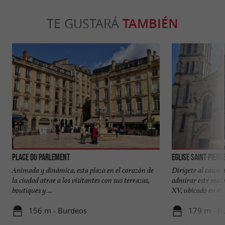
TE GUSTARÁ
TAMBIÉN
Place du Parlement
Eglise Saint Pierr
Animada y dinámica, esta plaza en el corazón de
Dirígete al casco
la ciudad atrae a los visitantes con sus terrazas,
admirar este magní
boutiques y ...
XV, ubicado en el .
156 m - Burdeos
179 m - B