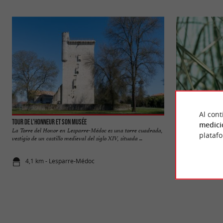
Al cont
Tour de l'Honneur et son musée
Marais de la Maré
medici
La Torre del Honor en Lesparre-Médoc es una torre cuadrada,
plataf
vestigio de un castillo medieval del siglo XIV, situada ...
4,1 km - Lesparre-Médoc
5,4 km - Or