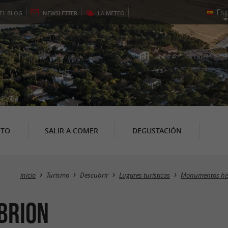
EL
BLOG
NEWSLETTER
LA
METEO
NTO
SALIR A COMER
DEGUSTACIÓN
inicio
Turismo
Descubrir
Lugares turísticos
Monumentos his
 Brion