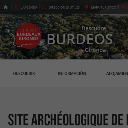
LA
AGENDA
DIRECCIONES
ÚTILES
MAPA
TURÍSTICO
Descubre
BURDEOS
y Gironda
DESCUBRIR
INFORMACIÓN
ALOJAMIE
Site archéologique de