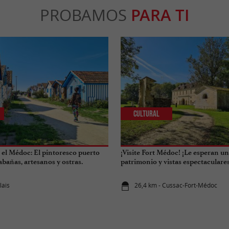
PROBAMOS
PARA TI
Cultural
el Médoc: El pintoresco puerto
¡Visite Fort Médoc! ¡Le esperan un
cabañas, artesanos y ostras.
patrimonio y vistas espectaculares
lais
26,4 km - Cussac-Fort-Médoc