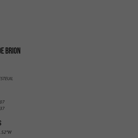
DE BRION
ESTEUIL
 07
 37
S
1.52"W