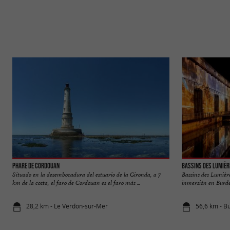
Phare de Cordouan
Bassins des Lumièr
Situado en la desembocadura del estuario de la Gironda, a 7
Bassins des Lumièr
km de la costa, el faro de Cordouan es el faro más ...
inmersión en Burdeos
28,2 km - Le Verdon-sur-Mer
56,6 km - B