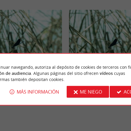
inuar navegando, autoriza al depósito de cookies de terceros con f
chale
Réserve naturelle des dunes et marais d'Ho
ón de audiencia
. Algunas páginas del sitio ofrecen
vídeos
cuyas
ormas también depositan cookies.
MÁS INFORMACIÓN
ME NIEGO
AC
donnac
17,7 km - Hourtin