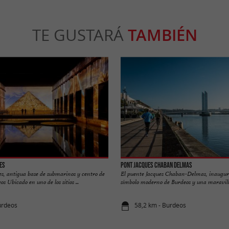
TE GUSTARÁ
TAMBIÉN
es
Pont Jacques Chaban Delmas
es, antigua base de submarinos y centro de
El puente Jacques Chaban-Delmas, inaugur
 Ubicado en uno de los sitios ...
símbolo moderno de Burdeos y una maravilla
urdeos
58,2 km - Burdeos