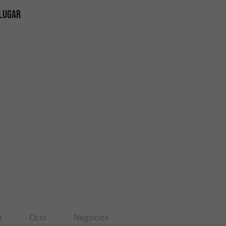
 LUGAR
n
Ocio
Negocios