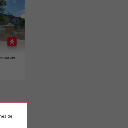
us-marine
ines de