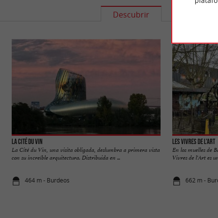
plataf
Descubrir
Informació
La Cité du Vin
Les Vivres de l'Art
La Cité du Vin, una visita obligada, deslumbra a primera vista
En los muelles de B
con su increíble arquitectura. Distribuida en ...
Vivres de l'Art es 
464 m - Burdeos
662 m - Bu