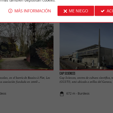
ormas también depositan cookies.
n
Alojamiento
Salir a comer
Degustació
MÁS INFORMACIÓN
ME NIEGO
AC
Cap Sciences
acalan, en el barrio de Bassins à Flot, Les
Cap Sciences, centro de cultura científica, t
una asociación fundada en 2008 ...
(CCSTI), está ubicado a orillas del Garona, al
rdeos
672 m - Burdeos