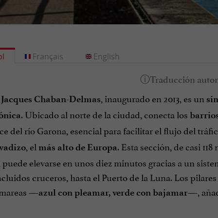
l
Français
English
, inaugurado en 2013, es un
 Jacques Chaban-Delmas
sí
. Ubicado al norte de la ciudad, conecta los
ónica
barrio
e del río Garona, esencial para facilitar el flujo del tráf
, el
. Esta sección, de casi 11
evadizo
más alto de Europa
 puede elevarse en unos diez minutos gracias a un siste
cluidos cruceros, hasta el Puerto de la Luna. Los pilares
 mareas
, aña
—azul con pleamar, verde con bajamar—