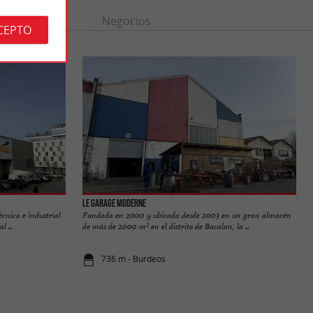
n
Ocio
Negocios
CEPTO
Le Garage Moderne
écnica e industrial
Fundada en 2000 y ubicada desde 2003 en un gran almacén
 ...
de más de 2000 m² en el distrito de Bacalan, la ...
736 m - Burdeos