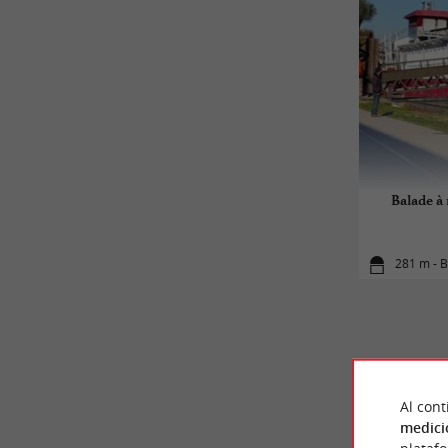
Balade à 
281 m - 
Al cont
medici