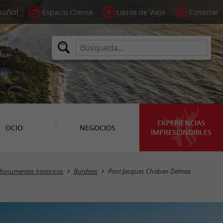
Espacio Cliente
Libros de Viaje
Conectar
EXPERIENCIAS
OCIO
NEGOCIOS
IMPRESCINDIBLES
onumentos historicos
Burdeos
Pont Jacques Chaban Delmas