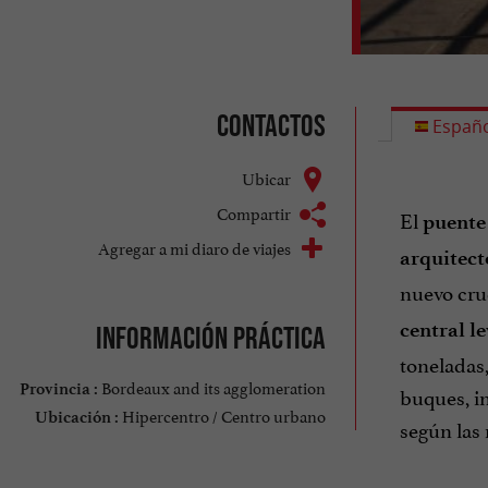
Contactos
Españo
Ubicar
Compartir
El
puente
Agregar a mi diaro de viajes
arquitect
nuevo cruc
central l
Información práctica
toneladas,
Bordeaux and its agglomeration
Provincia :
buques, in
Hipercentro / Centro urbano
Ubicación :
según las