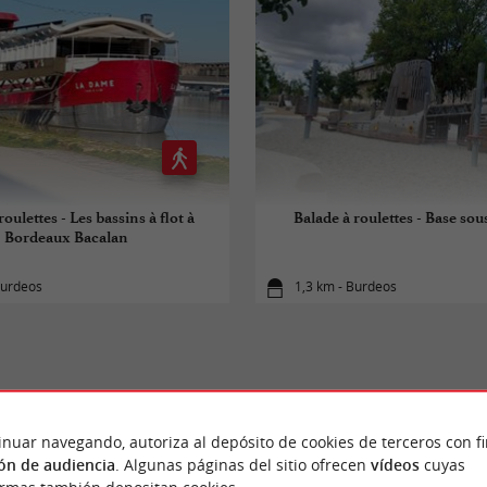
roulettes - Les bassins à flot à
Balade à roulettes - Base so
Bordeaux Bacalan
Burdeos
1,3 km - Burdeos
PARA DESCUBRIR
ALREDEDOR
inuar navegando, autoriza al depósito de cookies de terceros con f
ón de audiencia
. Algunas páginas del sitio ofrecen
vídeos
cuyas