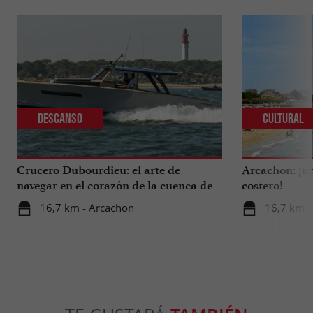
Descanso
Cultural
Crucero Dubourdieu: el arte de
Arcachon: ¡un
navegar en el corazón de la cuenca de
costero!
Arcachon.
16,7 km - Arcachon
16,7 km -