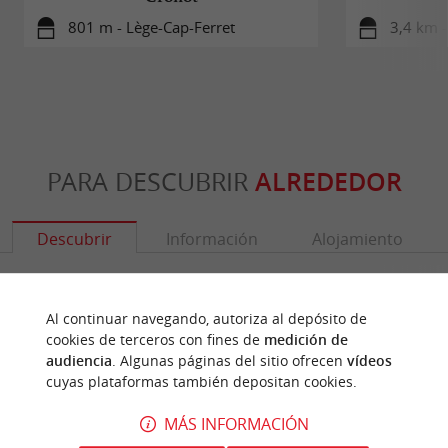
801 m - Lège-Cap-Ferret
3,4 km -
PARA DESCUBRIR
ALREDEDOR
Descubrir
Información
Alojamiento
Al continuar navegando, autoriza al depósito de
cookies de terceros con fines de
medición de
audiencia
. Algunas páginas del sitio ofrecen
vídeos
cuyas plataformas también depositan cookies.
MÁS INFORMACIÓN