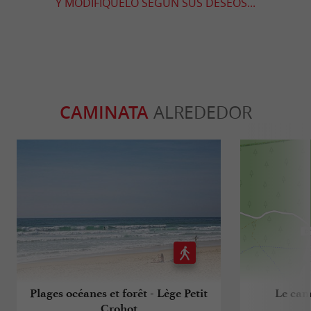
Y MODIFÍQUELO SEGÚN SUS DESEOS...
CAMINATA
ALREDEDOR
Plages océanes et forêt - Lège Petit
Le can
Crohot