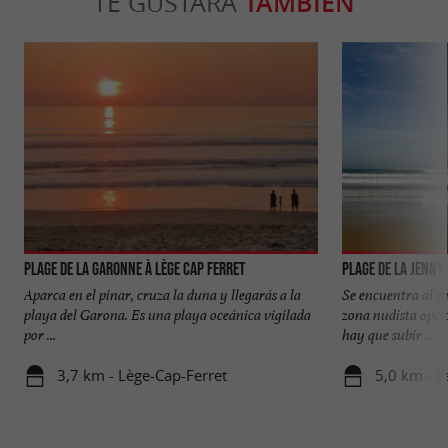
TE GUSTARÁ
TAMBIÉN
Plage de la Garonne à Lège Cap Ferret
Plage de la Jenny
Aparca en el pinar, cruza la duna y llegarás a la
Se encuentra al su
playa del Garona. Es una playa oceánica vigilada
zona nudista opci
por ...
hay que subir ...
3,7 km - Lège-Cap-Ferret
5,0 km - L