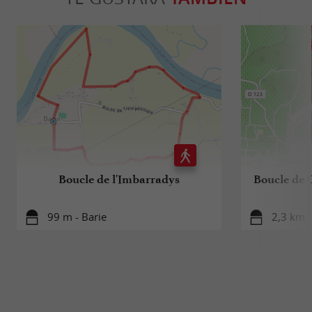
Boucle de l'Imbarradys
Boucle de C
99 m - Barie
2,3 km -