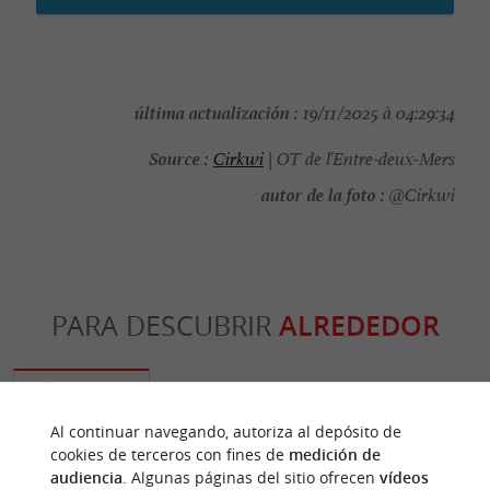
última actualización :
19/11/2025 à 04:29:34
Source :
Cirkwi
| OT de l'Entre-deux-Mers
autor de la foto :
@Cirkwi
PARA DESCUBRIR
ALREDEDOR
Descubrir
Información
Alojamiento
Al continuar navegando, autoriza al depósito de
cookies de terceros con fines de
medición de
audiencia
. Algunas páginas del sitio ofrecen
vídeos