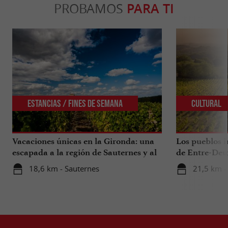
PROBAMOS
PARA TI
Estancias / Fines de Semana
Cultural
Vacaciones únicas en la Gironda: una
Los pueblos i
escapada a la región de Sauternes y al
de Entre-Deu
sur de la Gironda
18,6 km - Sauternes
21,5 km -