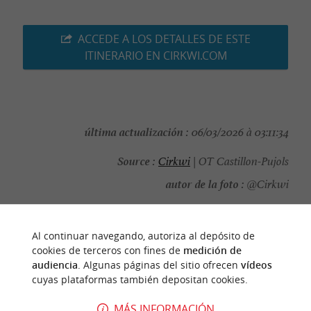
ACCEDE A LOS DETALLES DE ESTE
ITINERARIO EN CIRKWI.COM
última actualización :
06/03/2026 à 03:11:34
Source :
Cirkwi
| OT Castillon-Pujols
autor de la foto :
@Cirkwi
Al continuar navegando, autoriza al depósito de
cookies de terceros con fines de
medición de
PARA DESCUBRIR
ALREDEDOR
audiencia
. Algunas páginas del sitio ofrecen
vídeos
cuyas plataformas también depositan cookies.
Descubrir
Información
Alojamiento
MÁS INFORMACIÓN