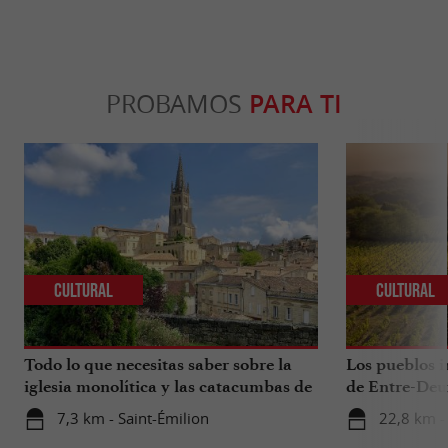
PROBAMOS
PARA TI
Cultural
Cultural
Todo lo que necesitas saber sobre la
Los pueblos i
iglesia monolítica y las catacumbas de
de Entre-Deu
Saint-Émilion.
7,3 km - Saint-Émilion
22,8 km -