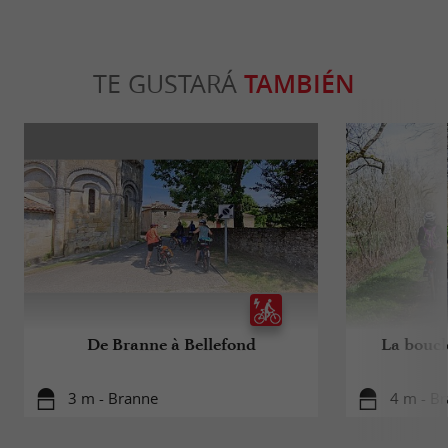
TE GUSTARÁ
TAMBIÉN
De Branne à Bellefond
La boucl
3 m - Branne
4 m - B