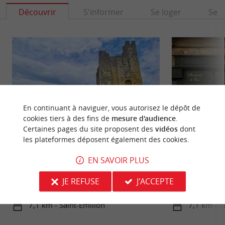
Découvrir
S'informer
Se loger
Se r
En continuant à naviguer, vous autorisez le dépôt de
cookies tiers à des fins de
mesure d'audience
.
Certaines pages du site proposent des
vidéos
dont
les plateformes déposent également des cookies.
Tour du Roy
Cité médiévale de 
EN SAVOIR PLUS
La Tour du Roy domine le village de Saint-
Saint-Emilion est 
Emilion. Ce donjon d’architecture romane est un
célèbre dans le mo
JE REFUSE
J'ACCEPTE
vestige très bien ...
patrimoine. ...
7,1 km - Saint-Émilion
7,1 km - S