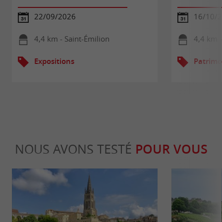
22/09/2026
16/10/2
4,4 km - Saint-Émilion
4,4 km -
Expositions
Patrimo
NOUS AVONS TESTÉ
POUR VOUS