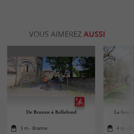
VOUS AIMEREZ
AUSSI
De Branne à Bellefond
La boucl
3 m - Branne
4 m - B