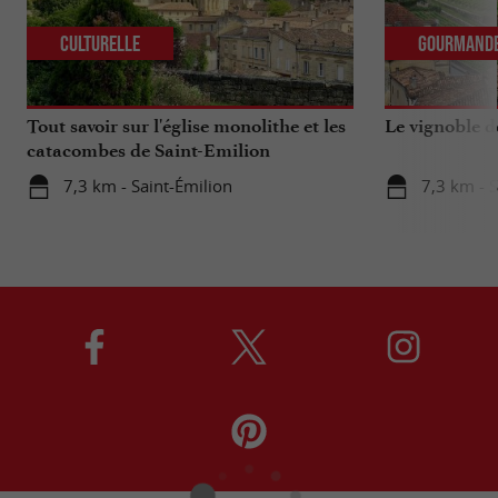
Culturelle
Gourmand
Tout savoir sur l'église monolithe et les
Le vignoble d
catacombes de Saint-Emilion
7,3 km - Saint-Émilion
7,3 km - S