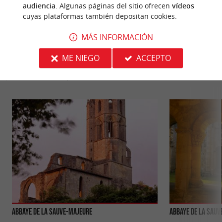
audiencia
. Algunas páginas del sitio ofrecen
vídeos
cuyas plataformas también depositan cookies.
MÁS INFORMACIÓN
PARA DESCUBRIR
ALREDEDOR
ME NIEGO
ACCEPTO
Descubrir
Información
Alojamiento
Abbaye de La Sauve-Majeure
Abbaye de La Sauv