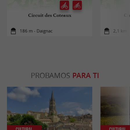
Circuit des Coteaux
Ci
186 m - Daignac
2,1 km 
PROBAMOS
PARA TI
Cultural
Cultural