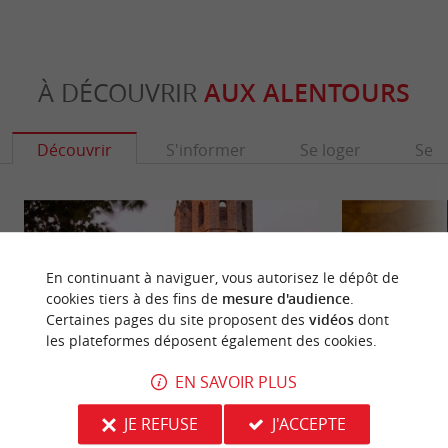
À DÉCOUVRIR
AUX ALENTOURS
Découvrir
S'informer
Se loger
Se r
En continuant à naviguer, vous autorisez le dépôt de
cookies tiers à des fins de
mesure d'audience
.
Certaines pages du site proposent des
vidéos
dont
les plateformes déposent également des cookies.
EN SAVOIR PLUS
JE REFUSE
J'ACCEPTE
Abbaye de La Sauve-Majeure
Abbaye de La Sauv