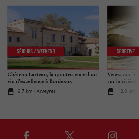
Séjours / Weekend
Sportive
Château Larteau, la quintessence d’un
Venez voir le
vin d’excellence à Bordeaux
sur la rivière !
9,7 km - Arveyres
12,0 km -