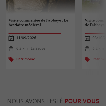
Visite commentée de l’abbaye : Le
Visite comm
bestiaire médiéval
de l'abbaye
11/09/2026
03/10/
6,2 km - La Sauve
6,2 km 
Patrimoine
Patrimo
NOUS AVONS TESTÉ
POUR VOUS