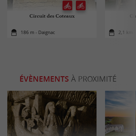
Circuit des Coteaux
Ci
186 m - Daignac
2,1 km 
ÉVÈNEMENTS
À PROXIMITÉ