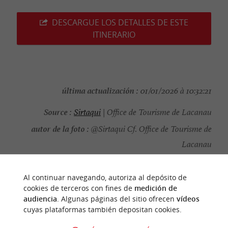
DESCARGUE LOS DETALLES DE ESTE
ITINERARIO
última actualización :
01/01/2026 à 10:32:21
Source :
Sirtaqui
| Office de Tourisme de Lacanau
autor de la foto :
@Sirtaqui Cf. Office de Tourisme de
Lacanau
Al continuar navegando, autoriza al depósito de
cookies de terceros con fines de
medición de
audiencia
. Algunas páginas del sitio ofrecen
vídeos
PARA DESCUBRIR
ALREDEDOR
cuyas plataformas también depositan cookies.