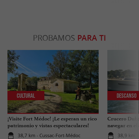
PROBAMOS
PARA TI
Cultural
Descanso
¡Visite Fort Médoc! ¡Le esperan un rico
Crucero Dubou
patrimonio y vistas espectaculares!
navegar en el
Arcachon.
38,7 km - Cussac-Fort-Médoc
38,9 km -