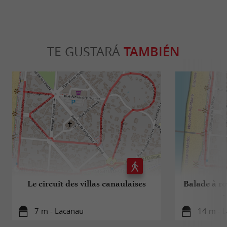
TE GUSTARÁ
TAMBIÉN
Le circuit des villas canaulaises
Balade à ro
-
7 m - Lacanau
14 m - 