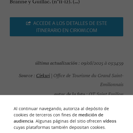
Branne y Guillac. (n°11-12). (...)
ACCEDE A LOS DETALLES DE ESTE
ITINERARIO EN CIRKWI.COM
última actualización :
09/08/2025 à 03:34:59
Source :
Cirkwi
| Office de Tourisme du Grand Saint-
Emilionnais
autor de la foto :
OT Saint Emilion
Al continuar navegando, autoriza al depósito de
cookies de terceros con fines de
medición de
audiencia
. Algunas páginas del sitio ofrecen
vídeos
cuyas plataformas también depositan cookies.
PARA DESCUBRIR
ALREDEDOR