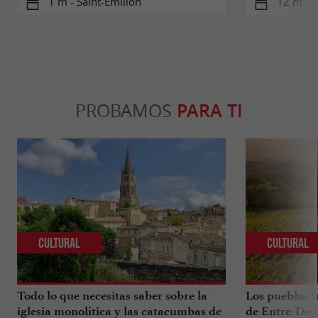
1 m - Saint-Émilion
12 m - S
PROBAMOS
PARA TI
Cultural
Cultural
Todo lo que necesitas saber sobre la
Los pueblos i
iglesia monolítica y las catacumbas de
de Entre-Deu