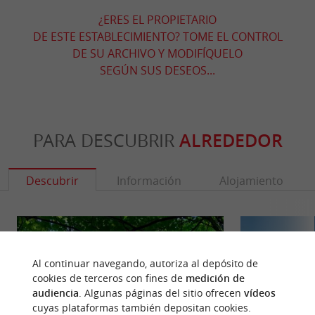
¿ERES EL PROPIETARIO
DE ESTE ESTABLECIMIENTO? TOME EL CONTROL
DE SU ARCHIVO Y MODIFÍQUELO
SEGÚN SUS DESEOS...
PARA DESCUBRIR
ALREDEDOR
Descubrir
Información
Alojamiento
Al continuar navegando, autoriza al depósito de
cookies de terceros con fines de
medición de
audiencia
. Algunas páginas del sitio ofrecen
vídeos
cuyas plataformas también depositan cookies.