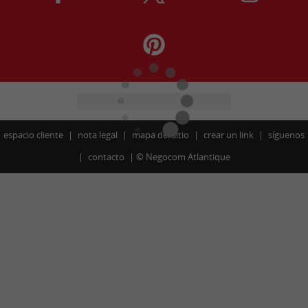
espacio cliente
nota legal
mapa del sitio
crear un link
síguenos
contacto
©
Negocom Atlantique