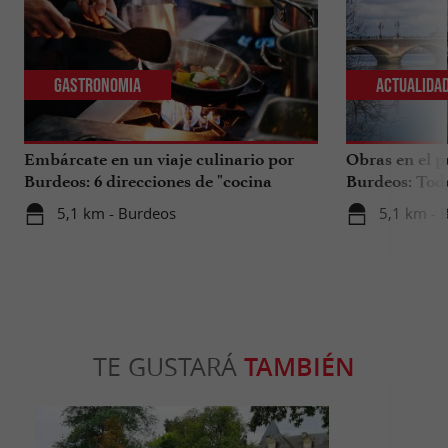
Gastronomia
Actualida
Embárcate en un viaje culinario por
Obras en el p
Burdeos: 6 direcciones de "cocina
Burdeos: Tod
internacional"
tus viajes en 
5,1 km - Burdeos
5,1 km - 
TE GUSTARÁ
TAMBIÉN