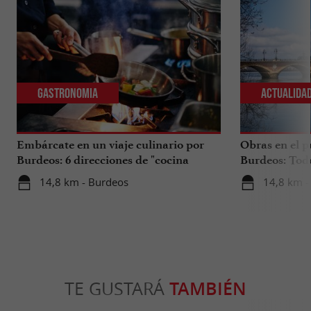
Gastronomia
Actualida
Embárcate en un viaje culinario por
Obras en el p
Burdeos: 6 direcciones de "cocina
Burdeos: Tod
internacional"
tus viajes en 
14,8 km - Burdeos
14,8 km -
TE GUSTARÁ
TAMBIÉN