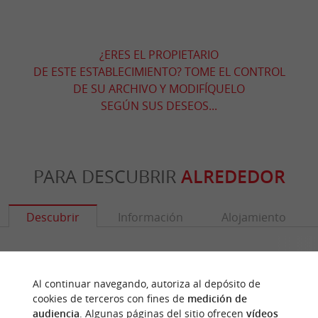
¿ERES EL PROPIETARIO
DE ESTE ESTABLECIMIENTO? TOME EL CONTROL
DE SU ARCHIVO Y MODIFÍQUELO
SEGÚN SUS DESEOS...
PARA DESCUBRIR
ALREDEDOR
Descubrir
Información
Alojamiento
Al continuar navegando, autoriza al depósito de
cookies de terceros con fines de
medición de
audiencia
. Algunas páginas del sitio ofrecen
vídeos