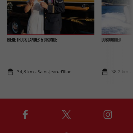
Bière Truck Landes & Gironde
Dubourdieu
34,8 km - Saint-Jean-d'Illac
38,2 km -