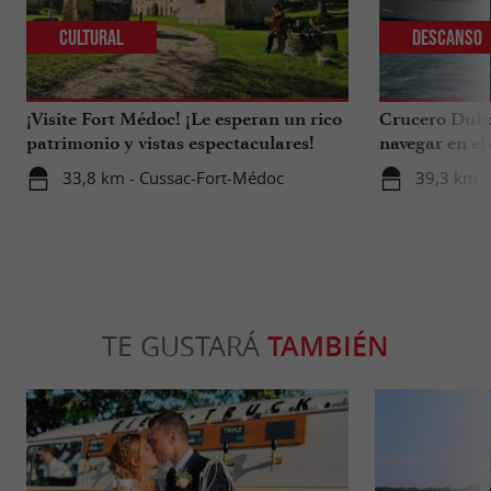
Cultural
Descanso
¡Visite Fort Médoc! ¡Le esperan un rico
Crucero Dubou
patrimonio y vistas espectaculares!
navegar en el
Arcachon.
33,8 km - Cussac-Fort-Médoc
39,3 km -
TE GUSTARÁ
TAMBIÉN