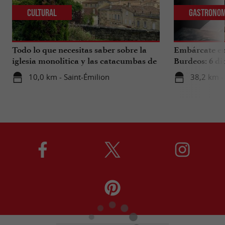
Cultural
Gastronom
Todo lo que necesitas saber sobre la
Embárcate en 
iglesia monolítica y las catacumbas de
Burdeos: 6 di
Saint-Émilion.
internacional
10,0 km - Saint-Émilion
38,2 km -