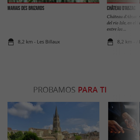
Marais des Brizards
Château d'Abzac
Château d'Abzac e
del río Isle, en el
entre los ...
8,2 km - Les Billaux
8,2 km - A
PROBAMOS
PARA TI