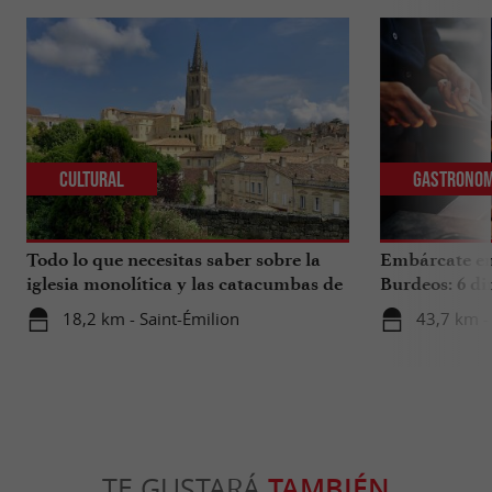
Cultural
Gastronom
Todo lo que necesitas saber sobre la
Embárcate en 
iglesia monolítica y las catacumbas de
Burdeos: 6 di
Saint-Émilion.
internacional
18,2 km - Saint-Émilion
43,7 km -
TE GUSTARÁ
TAMBIÉN