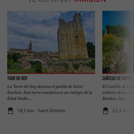
Tour du Roy
Château de Vayres
La Torre del Rey domina el pueblo de Saint-
El Castillo de Va
Émilion. Esta torre románica es un vestigio de la
exterior de un mea
Edad Media ...
Burdeos. Sus ...
18,5 km - Saint-Émilion
23,4 km - 