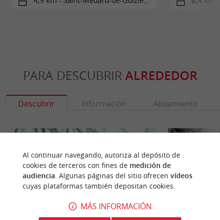
4,9 km - Saint-Médard-de-Guizières
8,4 km -
PARA DESCUBRIR
ALREDEDOR
Descubrir
Información
Alojamiento
Al continuar navegando, autoriza al depósito de
cookies de terceros con fines de
medición de
audiencia
. Algunas páginas del sitio ofrecen
vídeos
cuyas plataformas también depositan cookies.
MÁS INFORMACIÓN