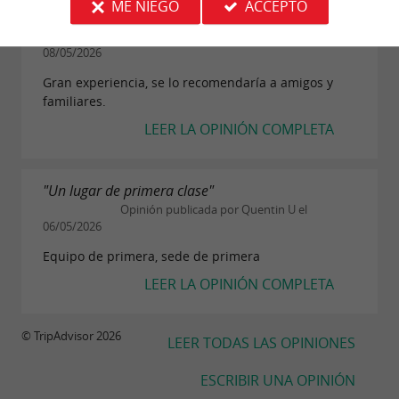
ME NIEGO
ACCEPTO
"eva"
Opinión publicada por Lupita K el
08/05/2026
Gran experiencia, se lo recomendaría a amigos y
familiares.
LEER LA OPINIÓN COMPLETA
"Un lugar de primera clase"
Opinión publicada por Quentin U el
06/05/2026
Equipo de primera, sede de primera
LEER LA OPINIÓN COMPLETA
© TripAdvisor 2026
LEER TODAS LAS OPINIONES
ESCRIBIR UNA OPINIÓN