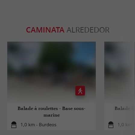
CAMINATA
ALREDEDOR
Balade à roulettes - Base sous-
Balade à 
marine
1,0 km - Burdeos
1,0 km 