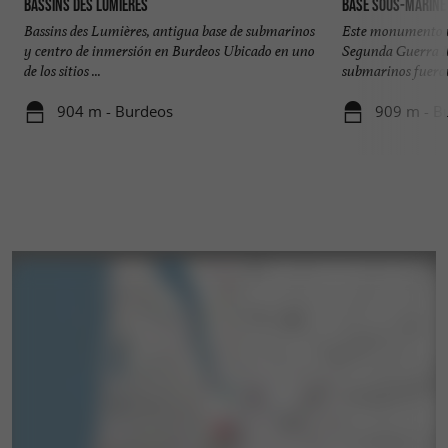
Bassins des Lumières
Base sous-marine
Bassins des Lumières, antigua base de submarinos
Este monumento no
y centro de inmersión en Burdeos Ubicado en uno
Segunda Guerra M
de los sitios ...
submarinos fueron
904 m - Burdeos
909 m - B