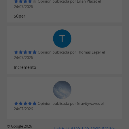
Opinión publicada por Lilian Placet el
partidas de paintball más intensas, a un
24/07/2026
cautivador mundo virtual. Tanto si eres un
Súper
apasionado de los videojuegos, un fanático de
los deportes o simplemente buscas una
experiencia única,
es el lugar ideal para
EVA
superar tus límites.
Opinión publicada por Thomas Leger el
24/07/2026
Incremento
Opinión publicada por Gravitywaves el
24/07/2026
© Google 2026
LEER TODAS LAS OPINIONES