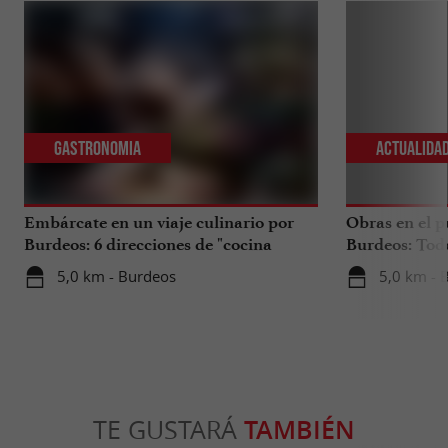
Gastronomia
Actualida
Embárcate en un viaje culinario por
Obras en el p
Burdeos: 6 direcciones de "cocina
Burdeos: Tod
internacional"
tus viajes en 
5,0 km - Burdeos
5,0 km - 
TE GUSTARÁ
TAMBIÉN