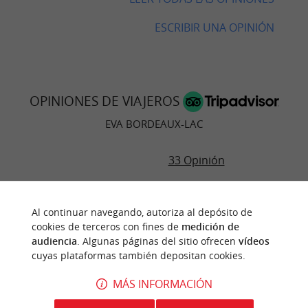
ESCRIBIR UNA OPINIÓN
OPINIONES DE VIAJEROS
EVA BORDEAUX-LAC
33 Opinión
"Genial"
Al continuar navegando, autoriza al depósito de
Opinión publicada por Odyssey08162938071
cookies de terceros con fines de
medición de
el 10/05/2026
audiencia
. Algunas páginas del sitio ofrecen
vídeos
¡En la cima! Venimos con regularidad.
cuyas plataformas también depositan cookies.
LEER LA OPINIÓN COMPLETA
MÁS INFORMACIÓN