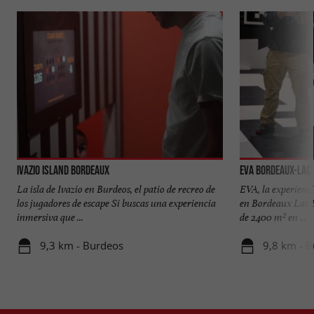
Ivazio Island Bordeaux
EVA Bordeaux-Lac
La isla de Ivazio en Burdeos, el patio de recreo de
EVA, la experienci
los jugadores de escape Si buscas una experiencia
en Bordeaux Lac 
inmersiva que ...
de 2400 m² en ...
9,3 km - Burdeos
9,8 km - 