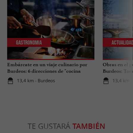
Gastronomia
Actualida
Embárcate en un viaje culinario por
Obras en el p
Burdeos: 6 direcciones de "cocina
Burdeos: Tod
internacional"
tus viajes en 
13,4 km - Burdeos
13,4 km -
TE GUSTARÁ
TAMBIÉN