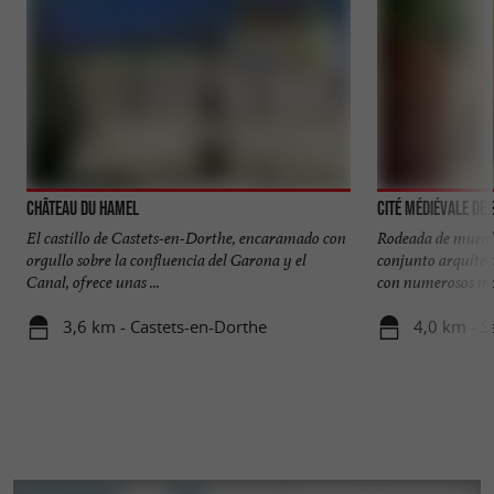
Château du Hamel
Cité médiévale de
El castillo de Castets-en-Dorthe, encaramado con
Rodeada de murall
orgullo sobre la confluencia del Garona y el
conjunto arquitec
Canal, ofrece unas ...
con numerosos mo
3,6 km - Castets-en-Dorthe
4,0 km - S