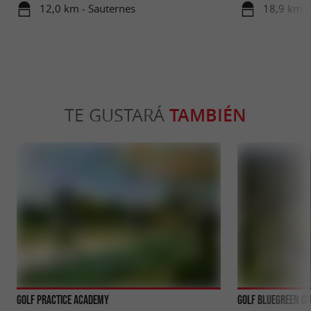
sur de la Gironda
12,0 km - Sauternes
18,9 km -
TE GUSTARÁ
TAMBIÉN
Golf Practice Academy
Golf Bluegreen G