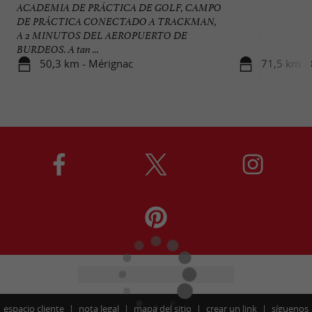
ACADEMIA DE PRÁCTICA DE GOLF, CAMPO
DE PRÁCTICA CONECTADO A TRACKMAN,
A 2 MINUTOS DEL AEROPUERTO DE
BURDEOS. A tan ...
50,3 km - Mérignac
71,5 km -
espacio cliente
nota legal
mapa del sitio
crear un link
síguenos