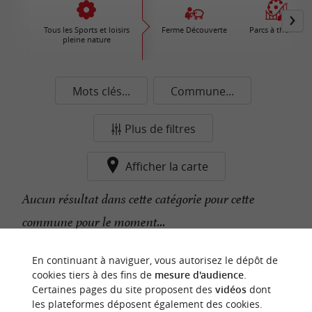
Tous les Sports et loisirs
Ferme Découverte
Parcs à thèmes
pleine nature
Mots clés...
Commune...
Plus de filtres
Afficher la carte
Aucun résultat dans cette catégorie pour cette
commune pour le moment...
En continuant à naviguer, vous autorisez le dépôt de
n
o
t
e
c
o
u
p
e
c
o
e
u
cookies tiers à des fins de
mesure d'audience
.
r
d
r
Certaines pages du site proposent des
vidéos
dont
les plateformes déposent également des cookies.