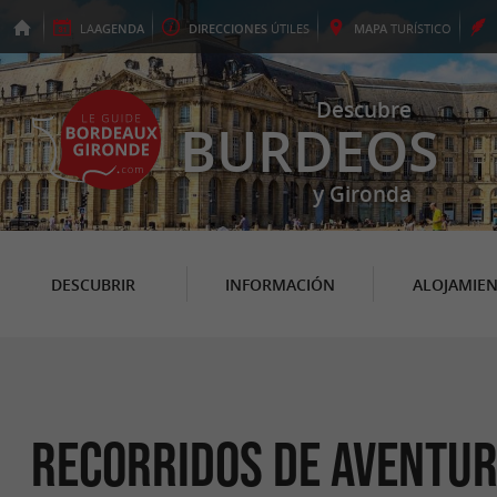
LA
AGENDA
DIRECCIONES
ÚTILES
MAPA
TURÍSTICO
Descubre
BURDEOS
y Gironda
DESCUBRIR
INFORMACIÓN
ALOJAMIE
Recorridos de aventura