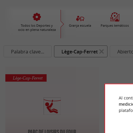
Todos los Deportes y
Granja escuela
Parques temáticos
ocio en plena naturaleza
Palabra clave...
Lège-Cap-Ferret
Abiert
Lège-Cap-Ferret
Al cont
medici
plataf
Parc de Loisirs du Four