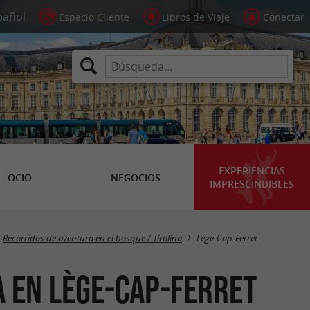
Espacio Cliente
Libros de Viaje
Conectar
EXPERIENCIAS
OCIO
NEGOCIOS
IMPRESCINDIBLES
Masquer la carte
Recorridos de aventura en el bosque / Tirolina
Lège-Cap-Ferret
a en Lège-Cap-Ferret