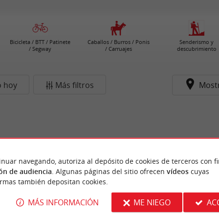
Bicicleta / BTT / Patinete
Caballos / Burros / Ponis
Senderismo y
/ Segway
/ Carruajes
descubrimiento
o hoy
Más filtros
Most
inuar navegando, autoriza al depósito de cookies de terceros con f
ón de audiencia
. Algunas páginas del sitio ofrecen
vídeos
cuyas
ormas también depositan cookies.
MÁS INFORMACIÓN
ME NIEGO
AC