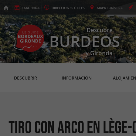
LA
AGENDA
DIRECCIONES
ÚTILES
MAPA
TURÍSTICO
Descubre
BURDEOS
y Gironda
DESCUBRIR
INFORMACIÓN
ALOJAMIE
Tiro con arco en Lège