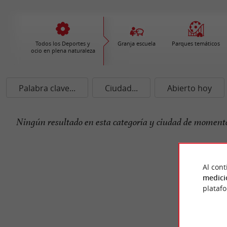
Todos los Deportes y
Granja escuela
Parques temáticos
ocio en plena naturaleza
Palabra clave...
Ciudad...
Abierto hoy
Ningún resultado en esta categoría y ciudad de momento
Al cont
medici
plataf