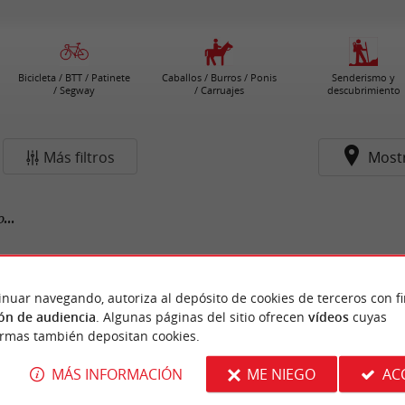
Bicicleta / BTT / Patinete
Caballos / Burros / Ponis
Senderismo y
/ Segway
/ Carruajes
descubrimiento
Más filtros
Most
...
inuar navegando, autoriza al depósito de cookies de terceros con f
ón de audiencia
. Algunas páginas del sitio ofrecen
vídeos
cuyas
ormas también depositan cookies.
MÁS INFORMACIÓN
ME NIEGO
AC