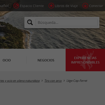
Espacio Cliente
Libros de Viaje
Conectar
EXPERIENCIAS
OCIO
NEGOCIOS
IMPRESCINDIBLES
Masquer la carte
tes y ocio en plena naturaleza
Tiro con arco
Lège-Cap-Ferret