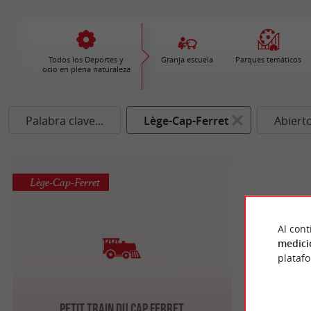
Todos los Deportes y
Granja escuela
Parques temáticos
ocio en plena naturaleza
Palabra clave...
Lège-Cap-Ferret
Abiert
Lège-Cap-Ferret
Al cont
medici
plataf
Petit Train du Cap Ferret