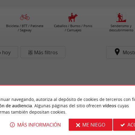
Bicicleta / BTT / Patinete
Caballos / Burros / Ponis
Senderismo y
/ Segway
/ Carruajes
descubrimiento
o hoy
Más filtros
Most
inuar navegando, autoriza al depósito de cookies de terceros con f
ón de audiencia
. Algunas páginas del sitio ofrecen
vídeos
cuyas
ormas también depositan cookies.
MÁS INFORMACIÓN
ME NIEGO
AC