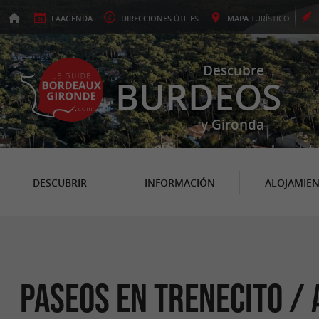
LA
AGENDA
DIRECCIONES
ÚTILES
MAPA
TURÍSTICO
Descubre
BURDEOS
y Gironda
DESCUBRIR
INFORMACIÓN
ALOJAMIE
Paseos en trenecito / 