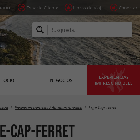
Espacio Cliente
Libros de Viaje
Conectar
EXPERIENCIAS
OCIO
NEGOCIOS
IMPRESCINDIBLES
Masquer la carte
aleza
Paseos en trenecito / Autobús turístico
Lège-Cap-Ferret
ge-Cap-Ferret