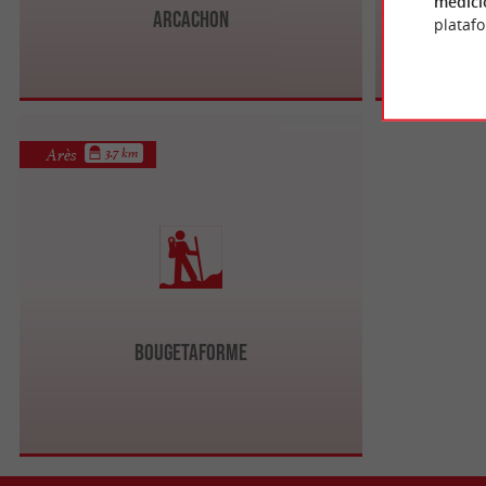
medici
Arcachon
plataf
Arès
3.7 km
Bougeta­forme