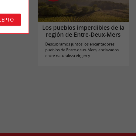
CEPTO
Los pueblos imperdibles de la
región de Entre-Deux-Mers
Descubramos juntos los encantadores
pueblos de Entre-deux-Mers, enclavados
entre naturaleza virgen y ...