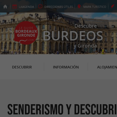
LA
AGENDA
DIRECCIONES
ÚTILES
MAPA
TURÍSTICO
Descubre
BURDEOS
y Gironda
DESCUBRIR
INFORMACIÓN
ALOJAMIE
Senderismo y descubri