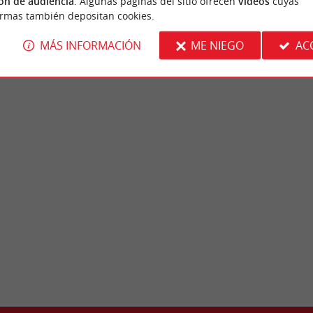
ón de audiencia
. Algunas páginas del sitio ofrecen
vídeos
cuyas
ormas también depositan cookies.
MÁS INFORMACIÓN
ME NIEGO
AC