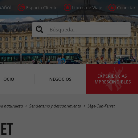
Espacio Cliente
Libros de Viaje
Conectar
EXPERIENCIAS
OCIO
NEGOCIOS
IMPRESCINDIBLES
Masquer la carte
na naturaleza
Senderismo y descubrimiento
Lège-Cap-Ferret
ret