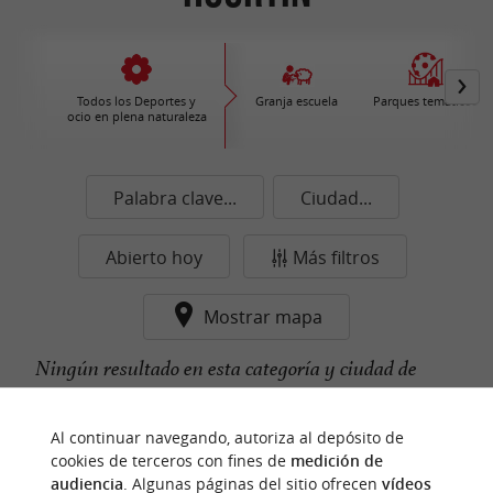
Todos los Deportes y
Granja escuela
Parques temáticos
ocio en plena naturaleza
Palabra clave...
Ciudad...
Abierto hoy
Más filtros
Mostrar mapa
Ningún resultado en esta categoría y ciudad de
momento...
Al continuar navegando, autoriza al depósito de
cookies de terceros con fines de
medición de
audiencia
. Algunas páginas del sitio ofrecen
vídeos