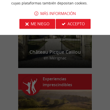
n
u
e
s
t
r
o
a
v
o
r
i
t
cuyas plataformas también depositan cookies.
f
o
MÁS INFORMACIÓN
ME NIEGO
ACCEPTO
Château Picque Caillou
en Mérignac
Experiencias
imprescindibles