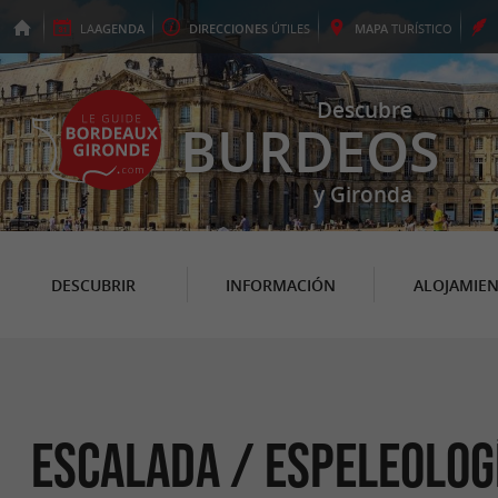
LA
AGENDA
DIRECCIONES
ÚTILES
MAPA
TURÍSTICO
Descubre
BURDEOS
y Gironda
DESCUBRIR
INFORMACIÓN
ALOJAMIE
Escalada / Espeleolog