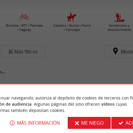
Bicicleta / BTT / Patinete
Caballos / Burros / Ponis
Senderismo y
/ Segway
/ Carruajes
descubrimiento
Más filtros
Most
...
inuar navegando, autoriza al depósito de cookies de terceros con f
ón de audiencia
. Algunas páginas del sitio ofrecen
vídeos
cuyas
ormas también depositan cookies.
MÁS INFORMACIÓN
ME NIEGO
AC