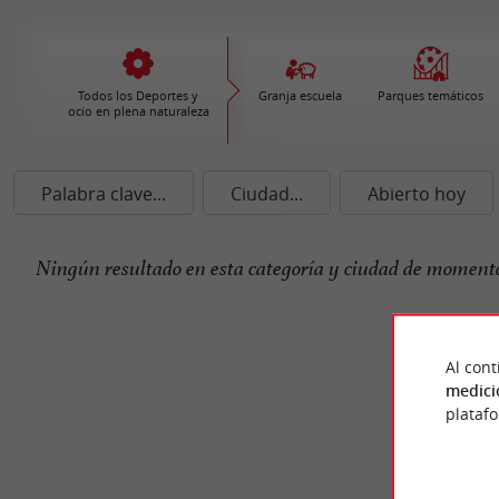
Todos los Deportes y
Granja escuela
Parques temáticos
ocio en plena naturaleza
Palabra clave...
Ciudad...
Abierto hoy
Ningún resultado en esta categoría y ciudad de momento
Al cont
medici
plataf