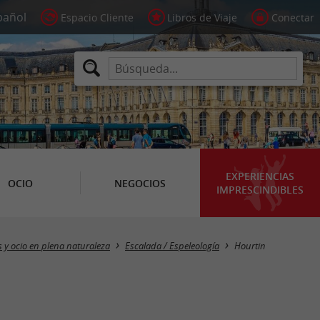
Espacio Cliente
Libros de Viaje
Conectar
EXPERIENCIAS
OCIO
NEGOCIOS
IMPRESCINDIBLES
Masquer la carte
 y ocio en plena naturaleza
Escalada / Espeleología
Hourtin