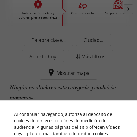
Todos los Deportes y
Granja escuela
Parques temáticos
ocio en plena naturaleza
Palabra clave...
Ciudad...
Abierto hoy
Más filtros
Mostrar mapa
Ningún resultado en esta categoría y ciudad de
momento...
Al continuar navegando, autoriza al depósito de
cookies de terceros con fines de
medición de
n
u
e
s
t
r
o
a
v
o
r
i
t
f
o
audiencia
. Algunas páginas del sitio ofrecen
vídeos
cuyas plataformas también depositan cookies.