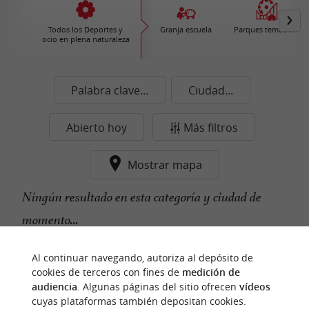
Todos los Deportes y
Granja escuela
Parques temáticos
ocio en plena naturaleza
Palabra clave...
Ciudad...
Abierto hoy
Más filtros
Mostrar mapa
Ningún resultado en esta categoría y ciudad de
momento...
Al continuar navegando, autoriza al depósito de
cookies de terceros con fines de
medición de
n
u
e
s
t
r
o
a
v
o
r
i
t
f
o
audiencia
. Algunas páginas del sitio ofrecen
vídeos
cuyas plataformas también depositan cookies.