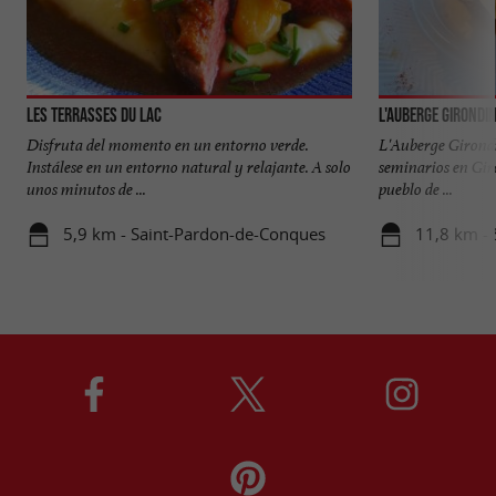
Les Terrasses du Lac
L'Auberge Girondi
Disfruta del momento en un entorno verde.
L'Auberge Girondi
Instálese en un entorno natural y relajante. A solo
seminarios en Gir
unos minutos de ...
pueblo de ...
5,9 km - Saint-Pardon-de-Conques
11,8 km - 