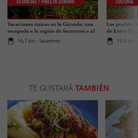
Estancias / Fines de Semana
Cultural
Vacaciones únicas en la Gironda: una
Los pueblos i
escapada a la región de Sauternes y al
de Entre-Deu
sur de la Gironda
16,7 km - Sauternes
19,3 km -
TE GUSTARÁ
TAMBIÉN