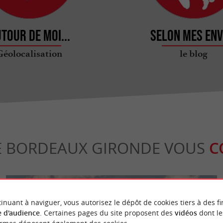
tour de moi...
Selon mes env
Géolocalisation
le blog
E BORDEAUX GIRONDE VOUS
C
inuant à naviguer, vous autorisez le dépôt de cookies tiers à des fi
 d'audience
. Certaines pages du site proposent des
vidéos
dont le