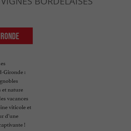
VIGNES BORDELAISES
Gironde
des
d-Gironde :
ignobles
 et nature
 des vacances
ne viticole et
ur d’une
aptivante !