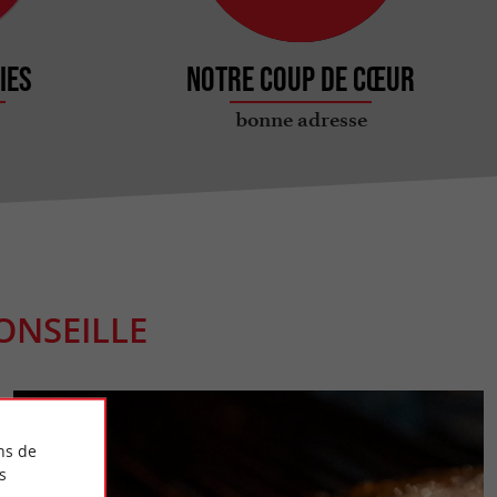
ies
Notre coup de cœur
bonne adresse
ONSEILLE
ns de
s