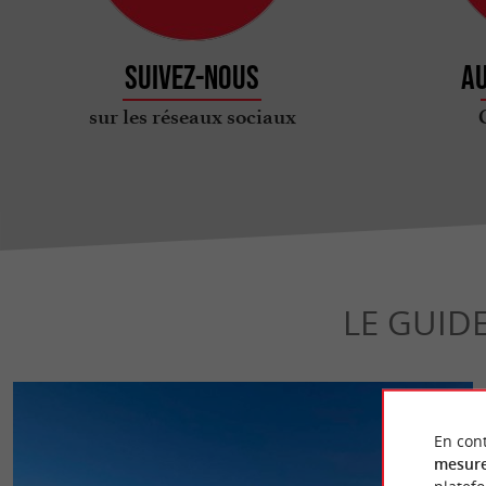
Suivez-nous
Au
sur les réseaux sociaux
LE GUID
En cont
mesure