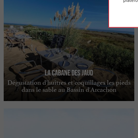
platef
La Cabane des Jaud
Dégustation d'huîtres et coquillages les pieds
dans le sable au Bassin d'Arcachon