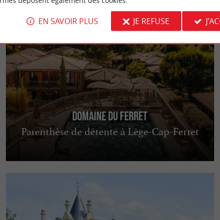
ormes déposent également des cookies.
EN SAVOIR PLUS
JE REFUSE
J'A
Domaine du Ferret
Parenthèse de détente à Lège-Cap-Ferret