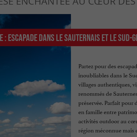
ÈSE ENCHANTÉE AU CŒUR DES 
e : Escapade dans le Sauternais et le sud-
Partez pour des escapa
inoubliables dans le Su
villages authentiques, v
renommés de Sauternes
préservée. Parfait pour
en famille entre patrimoi
activités outdoor au cœ
région méconnue mais c