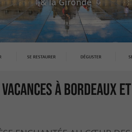
& la Gironde
R
SE RESTAURER
DÉGUSTER
S
 Vacances à Bordeaux et