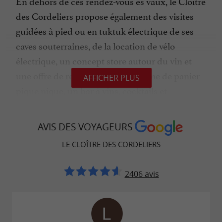
En dehors de ces rendez-vous es vaux, le Cloître
des Cordeliers propose également des visites
guidées à pied ou en tuktuk électrique de ses
caves souterraines, de la location de vélo
électrique, un concept store autour du vin et
une offre de restauration sous forme de panier
AFFICHER PLUS
pique nique, un bar à vins, cocktails et
spiritueux. Le bar/restaurant est ouvert 7J/7 en
continu.
AVIS DES VOYAGEURS
LE CLOÎTRE DES CORDELIERS
L'abus d'alcool est dangereux pour la santé, à
2406 avis
consommer avec modération