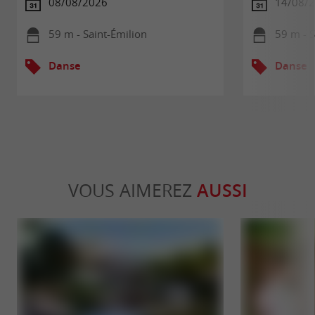
08/08/2026
14/08/
59 m - Saint-Émilion
59 m - S
Danse
Danse
VOUS AIMEREZ
AUSSI