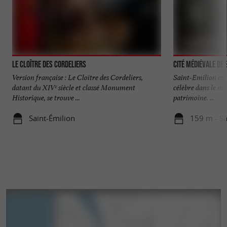
Le Cloître des Cordeliers
Cité médiévale de 
Version française : Le Cloître des Cordeliers,
Saint-Emilion est 
datant du XIVᵉ siècle et classé Monument
célèbre dans le mo
Historique, se trouve ...
patrimoine. ...
Saint-Émilion
159 m - Sa