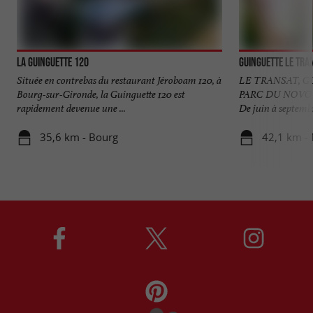
La Guinguette 120
Située en contrebas du restaurant Jéroboam 120, à
LE TRANSAT, 
Bourg-sur-Gironde, la Guinguette 120 est
PARC DU NOV
rapidement devenue une ...
De juin à septembre
35,6 km - Bourg
42,1 km -