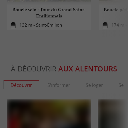
Boucle vélo : Tour du Grand Saint-
Boucle péde
Emilionnais
132 m - Saint-Émilion
174 m - 
À DÉCOUVRIR
AUX ALENTOURS
Découvrir
S'informer
Se loger
Se r