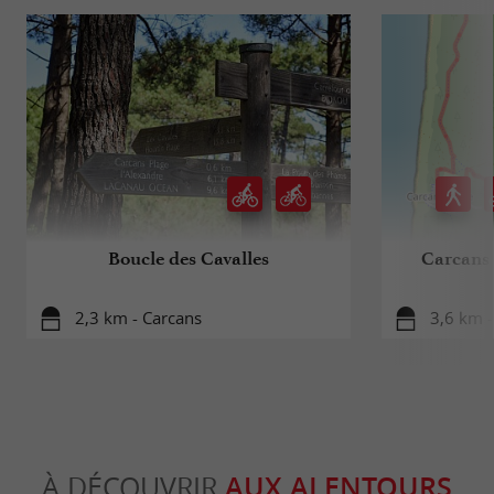
Boucle des Cavalles
Carcans 
2,3 km - Carcans
3,6 km -
À DÉCOUVRIR
AUX ALENTOURS