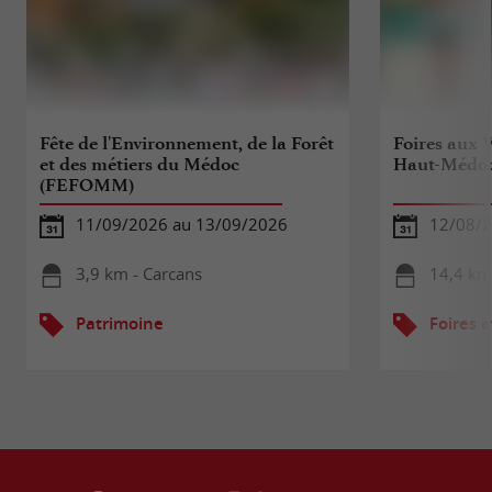
Fête de l'Environnement, de la Forêt
Foires aux 
et des métiers du Médoc
Haut-Médo
(FEFOMM)
11/09/2026 au 13/09/2026
12/08/
3,9 km - Carcans
14,4 km
Patrimoine
Foires e