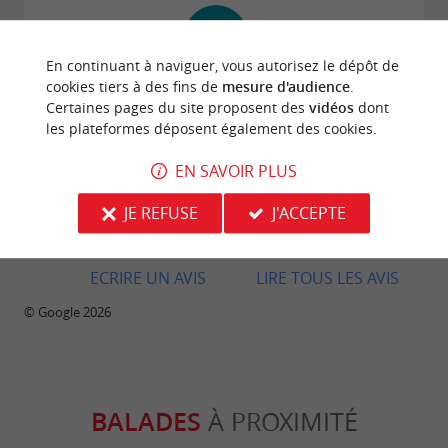
En continuant à naviguer, vous autorisez le dépôt de
Avis publié par Lea Pötz le 23/05/2026
cookies tiers à des fins de
mesure d'audience
.
Certaines pages du site proposent des
vidéos
dont
Nous avions déjà fréquenté l'école de surf
les plateformes déposent également des cookies.
partenaire située juste à côté et, les jours suivant
nos cours, nous surfions seuls, en louant deux
EN SAVOIR PLUS
planches. Le service était excellent et très
arrangeant. Les planches étaient en parfait état. Je
JE REFUSE
J'ACCEPTE
recommande vivement !
ECRIRE UN AVIS
LIRE TOUS LES AVIS
© Google 2026
BALADES
À PROXIMITÉ