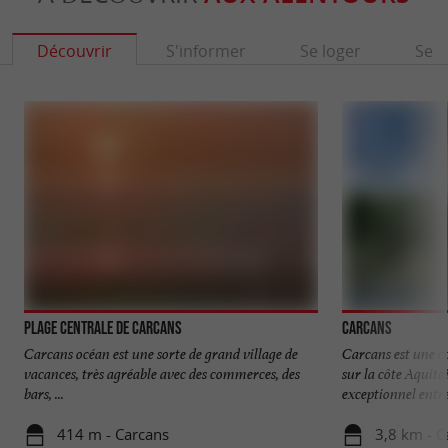
Découvrir
S'informer
Se loger
Se r
Plage Centrale de Carcans
Carcans
Carcans océan est une sorte de grand village de
Carcans est une c
vacances, très agréable avec des commerces, des
sur la côte Aquitai
bars, ...
exceptionnel entre 
414 m - Carcans
3,8 km - C