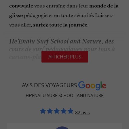
vous entraîne dans leur
conviviale
monde de la
pédagogie et en toute sécurité. Laissez-
glisse
vous aller,
.
surfez toute la journée
He’Enalu Surf School and Nature, des
cours de surf pédagogiques pour tous à
carcans-plage
AFFICHER PLUS
Avec plus de
à apprivoiser
20 ans d’expérience
les
, les moniteurs partagent
vagues et la houle
AVIS DES VOYAGEURS
leur
avec des élèves de tous âges.
savoir-faire
,
HE'ENALU SURF SCHOOL AND NATURE
Beach breaks, reef breaks et point breaks
apprenez à vous
fondre dans les flots et jouez
82 avis
. Pas besoin de savoir nager,
dans les embruns
suffit pour
être à l’aise dans l’eau
vous amuser