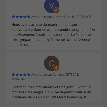
et vous perfectionner avec des
professeurs
. Les leçons sont
jeunes et compétents
Avis publié par Vincent Dock le 17/07/2026
accessibles
, pour un
à partir de 4 ans
cours
Nous avons acheté du matériel nautique
, un
ou
particulier, familial
stage pour enfant
(bodyboard enfant et adulte, combi shorty, palms) et
des vêtements (t-shirt pantalon, etc). Le Personnel
de
dans une
perfectionnement
ambiance
très sympathique et expérimenté. Une référence
. Les moniteurs assurent
détendue et conviviale
dans le secteur.
un
apprentissage en toute sécurité et vous
en s’adaptant
accompagnent dans l’eau
à votre
. Découvrez la
ou initiez-
niveau
joie de surfer
vous au
, une autre
tout
Avis publié par Candice ORTEGA le
skate onewheel
activité
15/07/2026
aussi
à pratiquer
.
ludique
sur la terre ferme
Personnel très attentionné et très gentil ! Merci au
monsieur du magasin qui m’a dépanné suite à un
Téléchargements :
problème de vis de dérive!!! Merci beaucoup !!
affiche.jpg