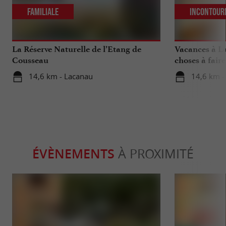
Familiale
Incontour
La Réserve Naturelle de l’Etang de
Vacances à La
Cousseau
choses à fair
votre séjour
14,6 km - Lacanau
14,6 km -
ÉVÈNEMENTS
À PROXIMITÉ