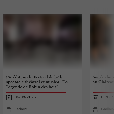
18e édition du Festival de luth :
Soirée dan
spectacle théâtral et musical "La
au Château
Légende de Robin des bois"
06/08/2026
06/08/
Ladaux
Gailla