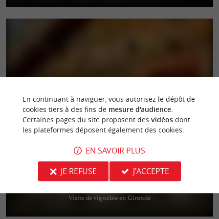
La Cabane 164
Dégustez des huîtres d’exception directement chez les producteurs au
En continuant à naviguer, vous autorisez le dépôt de
cœur du port de La Teste de Buch
cookies tiers à des fins de
mesure d'audience
.
Certaines pages du site proposent des
vidéos
dont
les plateformes déposent également des cookies.
EN SAVOIR PLUS
JE REFUSE
J'ACCEPTE
Château Guiraud
Visite de vignoble en Gironde