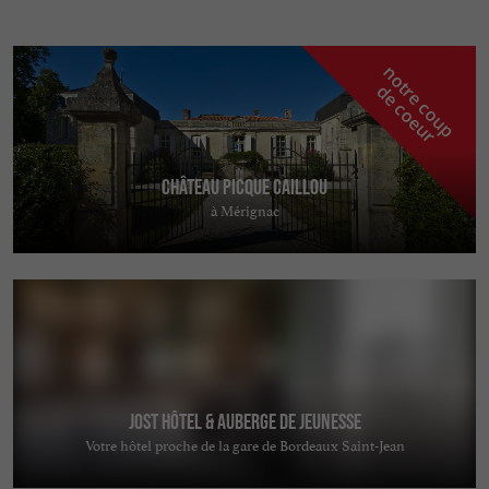
n
o
t
e
c
o
u
p
e
c
o
e
u
r
d
r
Château Picque Caillou
à Mérignac
Jost Hôtel & Auberge de jeunesse
Votre hôtel proche de la gare de Bordeaux Saint-Jean