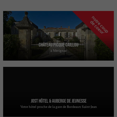
n
o
t
e
c
o
u
p
e
c
o
e
u
r
d
r
Château Picque Caillou
à Mérignac
Jost Hôtel & Auberge de jeunesse
Votre hôtel proche de la gare de Bordeaux Saint-Jean