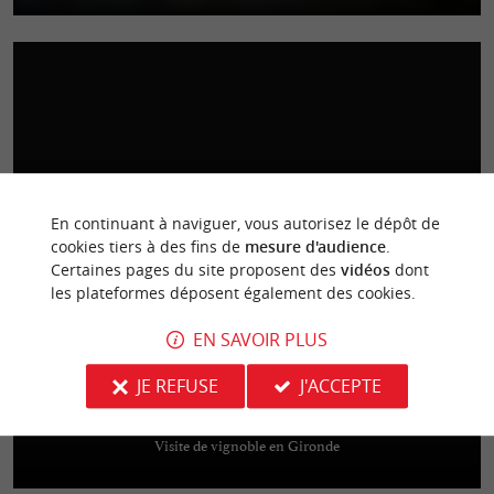
La Cabane 164
Dégustez des huîtres d’exception directement chez les producteurs au
En continuant à naviguer, vous autorisez le dépôt de
cœur du port de La Teste de Buch
cookies tiers à des fins de
mesure d'audience
.
Certaines pages du site proposent des
vidéos
dont
les plateformes déposent également des cookies.
EN SAVOIR PLUS
JE REFUSE
J'ACCEPTE
Château Guiraud
Visite de vignoble en Gironde