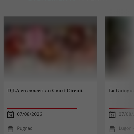
DILA en concert au Court-Circuit
La Guinguet
07/08/2026
07/08/
Pugnac
Lugon-e